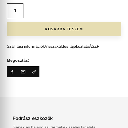
KOSÁRBA TESZEM
Szállítási információk
Visszaküldés tájékoztató
ÁSZF
Megosztás:
Fodrász eszközök
Gépek és hajápolási termékek széles kínálata.