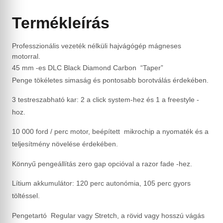
Termékleírás
Professzionális vezeték nélküli hajvágógép mágneses
motorral.
45 mm -es DLC Black Diamond Carbon “Taper”
Penge
tökéletes simaság és pontosabb borotválás érdekében.
3 testreszabható kar: 2 a click system-hez és 1 a freestyle -
hoz.
10 000 ford / perc motor, beépített mikrochip a nyomaték és a
teljesítmény növelése érdekében.
Könnyű pengeállítás zero gap opcióval a razor fade -hez.
Lítium akkumulátor: 120 perc autonómia, 105 perc gyors
töltéssel.
Pengetartó Regular vagy Stretch, a rövid vagy hosszú vágás