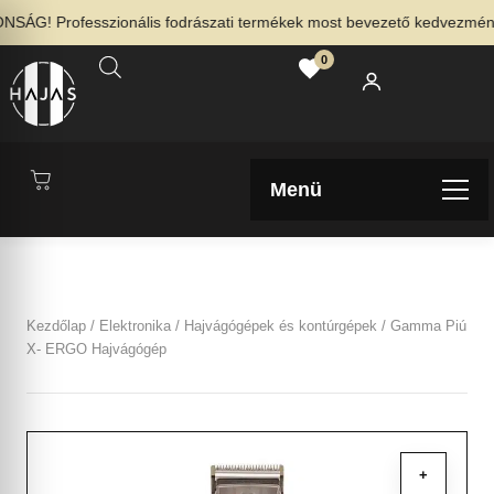
ÁG! Professzionális fodrászati termékek most bevezető kedvezménnyel
0
Menü
Kezdőlap
/
Elektronika
/
Hajvágógépek és kontúrgépek
/ Gamma Piú
X- ERGO Hajvágógép
+