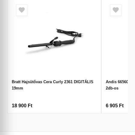
Bratt Hajsütővas Cera Curly 2361 DIGITÁLIS
Andis 66560 Má
19mm
2db-os
18 900
Ft
6 905
Ft