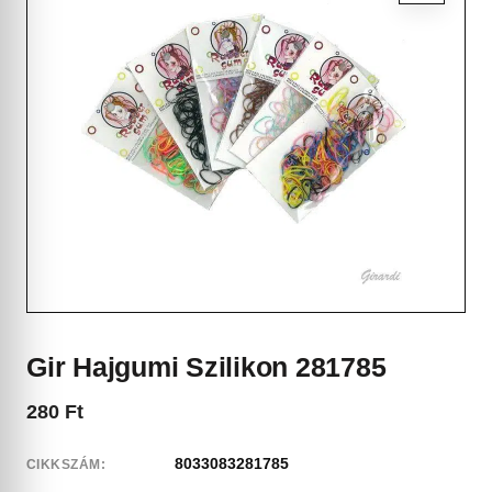
Gir Hajgumi Szilikon 281785
280
Ft
8033083281785
CIKKSZÁM: