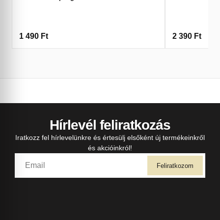
1 490
Ft
2 390
Ft
Hírlevél feliratkozás
Iratkozz fel hírlevelünkre és értesülj elsőként új termékeinkről
és akcióinkról!
Feliratkozom