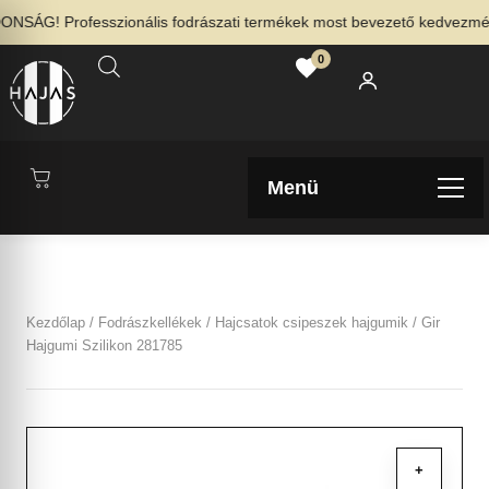
SÁG! Professzionális fodrászati termékek most bevezető kedvezménny
0
Menü
Kezdőlap
/
Fodrászkellékek
/
Hajcsatok csipeszek hajgumik
/ Gir
Hajgumi Szilikon 281785
+