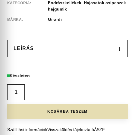
Fodrászkellékek
,
Hajcsatok csipeszek
KATEGÓRIA:
hajgumik
Girardi
MÁRKA:
↓
LEÍRÁS
Készleten
KOSÁRBA TESZEM
Szállítási információk
Visszaküldés tájékoztató
ÁSZF