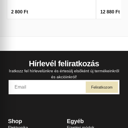
2 800
Ft
12 880
Ft
Hírlevél feliratkozás
Iratkozz fel hírlevelünkre és értesülj elsőként új termékeinkről
és akcióinkról!
Feliratkozom
Shop
Egyéb
Elektronika
Fizetési módok