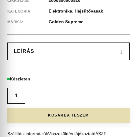
2000300000920
CIKKSZÁM:
Elektronika
,
Hajsütővasak
KATEGÓRIA:
Golden Supreme
MÁRKA:
↓
LEÍRÁS
Készleten
KOSÁRBA TESZEM
Szállítási információk
Visszaküldés tájékoztató
ÁSZF