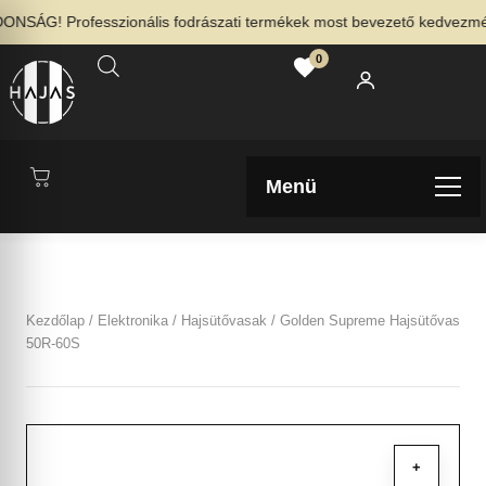
NSÁG! Professzionális fodrászati termékek most bevezető kedvezménny
0
Menü
Kezdőlap
/
Elektronika
/
Hajsütővasak
/ Golden Supreme Hajsütővas
50R-60S
+