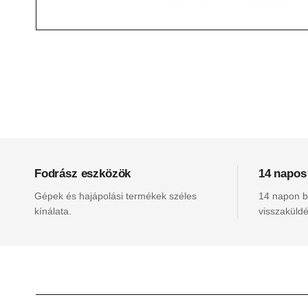
Fodrász eszközök
14 napos
Gépek és hajápolási termékek széles
14 napon be
kínálata.
visszaküldé