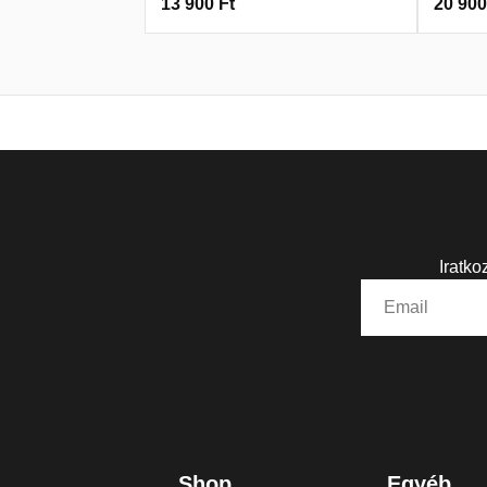
13 900
Ft
20 90
Iratko
Shop
Egyéb