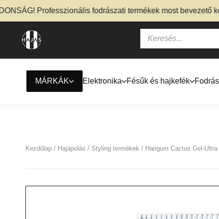
ÁG! Professzionális fodrászati termékek most bevezető kedve
MÁRKÁK
Elektronika
Fésűk és hajkefék
Fodrás
Kezdőlap
/
Hajápolás
/
Styling termékek
/ Hairgum Cactus Gel-Ultra 