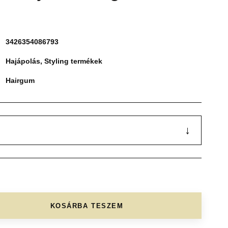
3426354086793
Hajápolás
,
Styling termékek
Hairgum
↓
KOSÁRBA TESZEM