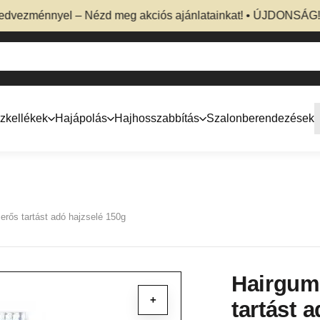
zménnyel – Nézd meg akciós ajánlatainkat! • ÚJDONSÁG! Profe
zkellékek
Hajápolás
Hajhosszabbítás
Szalonberendezések
erős tartást adó hajzselé 150g
Hairgum 
+
tartást 