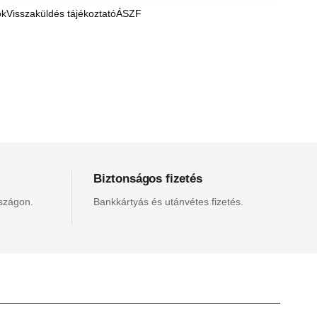
ók
Visszaküldés tájékoztató
ÁSZF
Biztonságos fizetés
rszágon.
Bankkártyás és utánvétes fizetés.