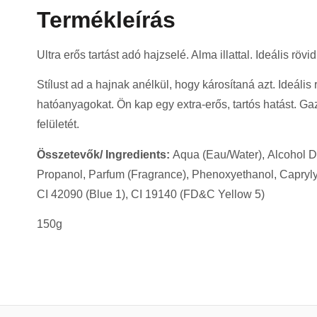
Termékleírás
Ultra erős tartást adó hajzselé. Alma illattal. Ideális rövi
Stílust ad a hajnak anélkül, hogy károsítaná azt. Ideáli
hatóanyagokat. Ön kap egy extra-erős, tartós hatást. Ga
felületét.
Összetevők/ Ingredients:
Aqua (Eau/Water), Alcohol D
Propanol, Parfum (Fragrance), Phenoxyethanol, Caprylyl 
CI 42090 (Blue 1), CI 19140 (FD&C Yellow 5)
150g