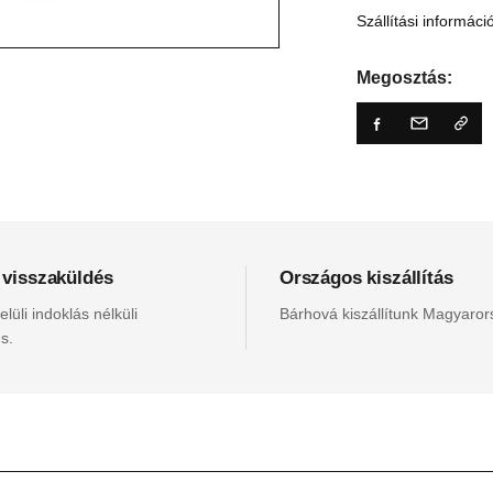
Szállítási informáci
Megosztás:
 visszaküldés
Országos kiszállítás
lüli indoklás nélküli
Bárhová kiszállítunk Magyaro
s.