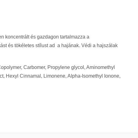
ősen koncentrált és gazdagon tartalmazza a
st és tökéletes stílust ad a hajának. Védi a hajszálak
Copolymer, Carbomer, Propylene glycol, Aminomethyl
ract, Hexyl Cinnamal, Limonene, Alpha-Isomethyl Ionone,