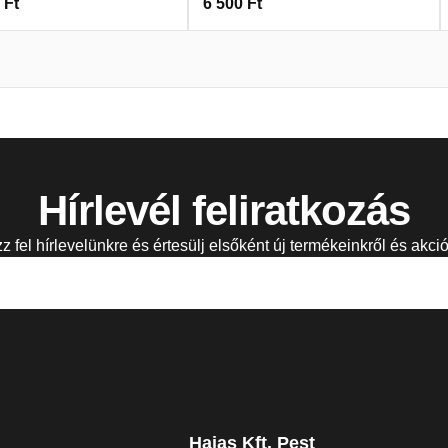
0
Ft
6 500
Ft
Hírlevél feliratkozás
zz fel hírlevelünkre és értesülj elsőként új termékeinkről és akció
Hajas Kft. Pest