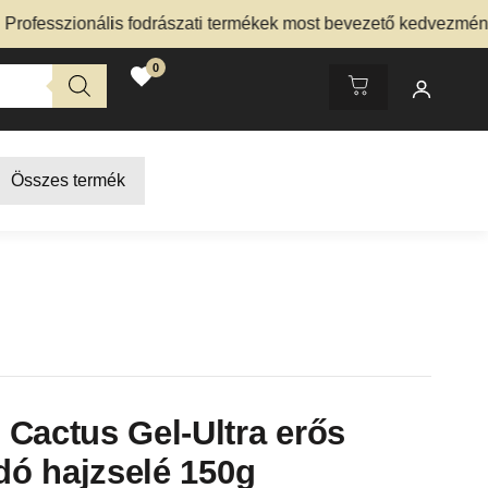
sszionális fodrászati termékek most bevezető kedvezménnyel 
0
Összes termék
Cactus Gel-Ultra erős
adó hajzselé 150g