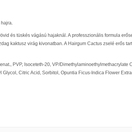
d hajra.
s rövid és tüskés vágású hajaknál. A professzionális formula er
zdag kaktusz virág kivonatban. A Hairgum Cactus zselé erős tartá
enat., PVP, Isoceteth-20, VP/Dimethylaminoethylmethacrylate 
Glycol, Citric Acid, Sorbitol, Opuntia Ficus-Indica Flower Ext