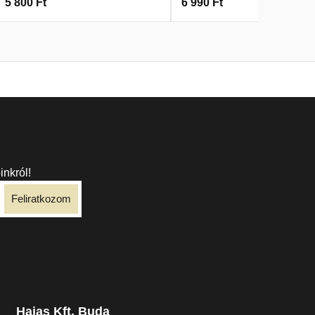
5 800
Ft
6 990
Ft
inkról!
Feliratkozom
Hajas Kft. Buda