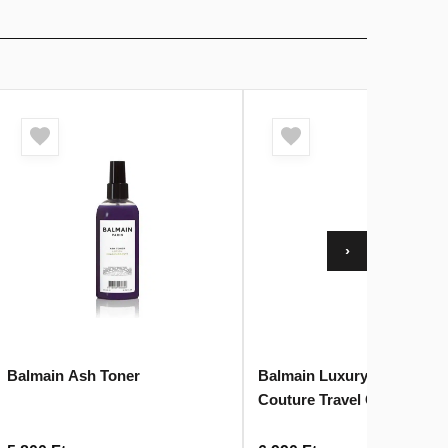
›
Balmain Ash Toner
Balmain Luxury Care For H
Couture Travel Collection
Cosmetic Bag