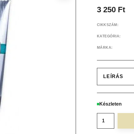
3 250
Ft
CIKKSZÁM:
KATEGÓRIA:
MÁRKA:
LEÍRÁS
Készleten