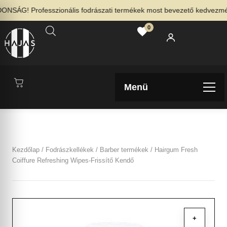
NSÁG! Professzionális fodrászati termékek most bevezető kedvezménny
0
Menü
Kezdőlap
/
Fodrászkellékek
/
Barber termékek
/ Hairgum Fresh
Coiffure Refreshing Wipes-Frissítő Kendő
+