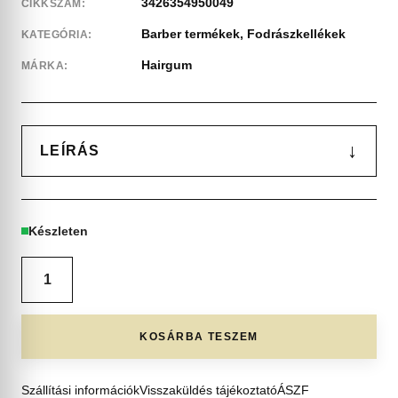
3426354950049
CIKKSZÁM:
Barber termékek
,
Fodrászkellékek
KATEGÓRIA:
Hairgum
MÁRKA:
↓
LEÍRÁS
Készleten
KOSÁRBA TESZEM
Szállítási információk
Visszaküldés tájékoztató
ÁSZF