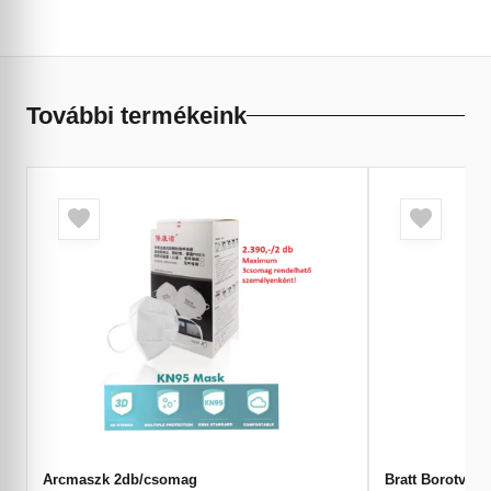
További termékeink
Arcmaszk 2db/csomag
Bratt Borotvap