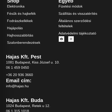
Shop
Egyéb
Elektronika
Fizetési módok
Fésűk és hajkefék
Szállítás és visszatérítés
Fodrászkellékek
Általános szerződési
feltételek
Hajápolás
Adatvédelmi tájékoztató
Hajhosszabbítás
Szalonberendezések
Hajas Kft. Pest
1081 Budapest, Kiss József u. 10.
06 1 459 0450
+36 20 936 3660
Email cím:
info@hajas.hu
Hajas Kft. Buda
1024 Budapest, Retek u 12.
06 1 315 1018