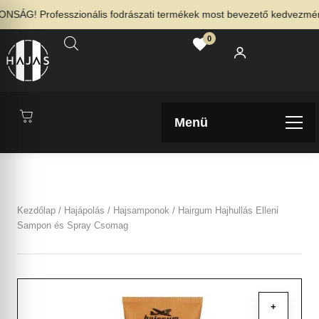
SÁG! Professzionális fodrászati termékek most bevezető kedvezménnye
0
Menü
Kezdőlap
/
Hajápolás
/
Hajsamponok
/ Hairgum Hajhullás Elleni
Sampon és Spray Csomag
+