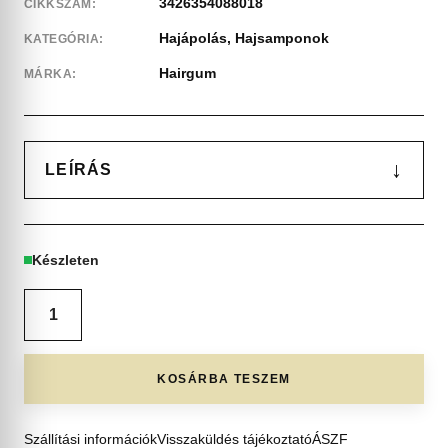
3426354088018
CIKKSZÁM:
Hajápolás
,
Hajsamponok
KATEGÓRIA:
Hairgum
MÁRKA:
↓
LEÍRÁS
Készleten
KOSÁRBA TESZEM
Szállítási információk
Visszaküldés tájékoztató
ÁSZF