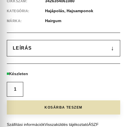
3426354061080
CIKKSZÁM:
Hajápolás
,
Hajsamponok
KATEGÓRIA:
Hairgum
MÁRKA:
↓
LEÍRÁS
Készleten
KOSÁRBA TESZEM
Szállítási információk
Visszaküldés tájékoztató
ÁSZF