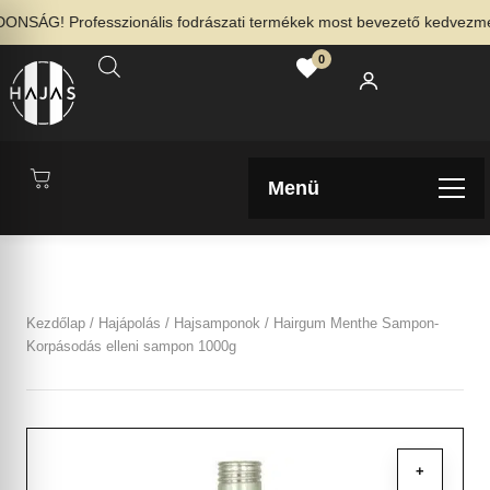
NSÁG! Professzionális fodrászati termékek most bevezető kedvezménny
0
Menü
Kezdőlap
/
Hajápolás
/
Hajsamponok
/ Hairgum Menthe Sampon-
Korpásodás elleni sampon 1000g
+