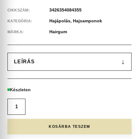
3426354084355
CIKKSZÁM:
Hajápolás
,
Hajsamponok
KATEGÓRIA:
Hairgum
MÁRKA:
↓
LEÍRÁS
Készleten
KOSÁRBA TESZEM