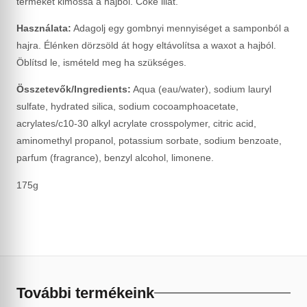
terméket kimossa a hajból. Coke illat.
Használata:
Adagolj egy gombnyi mennyiséget a samponból a
hajra. Élénken dörzsöld át hogy eltávolítsa a waxot a hajból.
Öblítsd le, ismételd meg ha szükséges.
Összetevők/Ingredients:
Aqua (eau/water), sodium lauryl
sulfate, hydrated silica, sodium cocoamphoacetate,
acrylates/c10-30 alkyl acrylate crosspolymer, citric acid,
aminomethyl propanol, potassium sorbate, sodium benzoate,
parfum (fragrance), benzyl alcohol, limonene.
175g
További termékeink