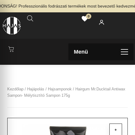
SÁG! Professzionális fodrászati termékek most bevezető kedvezménny
0
Menü
Kezdőlap
/
Hajápolás
/
Hajsamponok
/ Hairgum Mr.Ducktail Antiwax
Sampon- Mélytisztító Sampon 175g
+