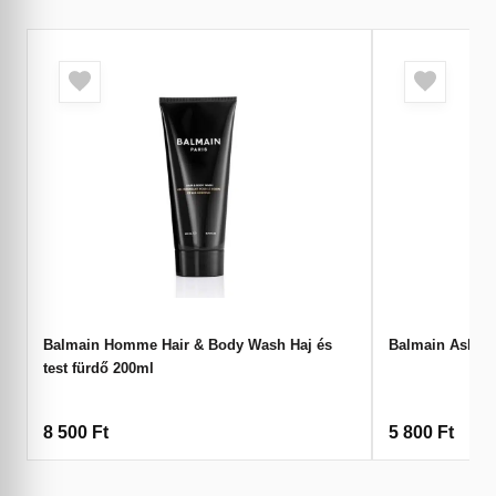
Balmain Homme Hair & Body Wash Haj és
Balmain Ash T
test fürdő 200ml
8 500
Ft
5 800
Ft