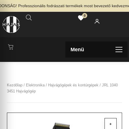
NSÁG! Professzionális fodrászati termékek most bevezető kedvezménny
0
Menü
Kezdőlap
/
Elektronika
/
Hajvágógépek és kontúrgépek
/ JRL 1040
3451 Hajvágógép
+