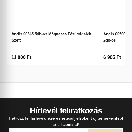
Andis 66345 5db-os Mágneses Fésűtoldalék
Andis 66560 Má
Szett
2db-os
11 900
Ft
6 905
Ft
Hírlevél feliratkozás
Iratkozz fel hírlevelünkre és értesülj elsőként új termékeinkről
és akcióinkról!