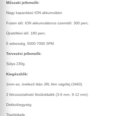
Műszaki jellemzők:
Nagy kapacitású ION akkumulátor.
Futam idő: ION akkumulátoros üzemidő: 300 perc.
Újratöltési idő: 180 perc.
5 sebesség, 5000-7000 SPM.
Tervezési jellemzők:
Súlya 230g.
Kiegészítők:
1mm-es, önélező titán JRL fém vágófej (3460).
2 felcsúsztatható fésűtoldalék (3-6 mm, 9-12 mm).
Dokkolóegység.
Tisztítókefe.