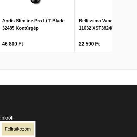
Andis Slimline Pro Li T-Blade
Bellissima Vapore Simítóv
32485 Kontúrgép
11632 XST38248
46 800
Ft
22 590
Ft
inkról!
Feliratkozom