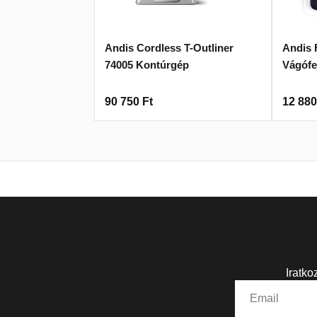
Andis Cordless T-Outliner
Andis 
74005 Kontúrgép
Vágófe
90 750
Ft
12 88
Iratko