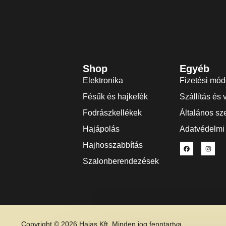
Shop
Egyéb
Elektronika
Fizetési mó
Fésűk és hajkefék
Szállítás és 
Fodrászkellékek
Általános sze
Hajápolás
Adatvédelmi 
Hajhosszabbítás
Szalonberendezések
Copyright © 2026 Hajas Kft. Minden jog fenntartva