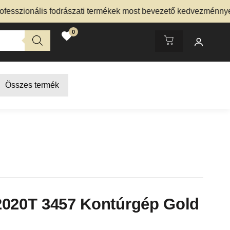
ionális fodrászati termékek most bevezető kedvezménnyel – N
0
Összes termék
2020T 3457 Kontúrgép Gold