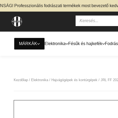
 Professzionális fodrászati termékek most bevezető kedvezmé
MÁRKÁK
Elektronika
Fésűk és hajkefék
Fodrás
Kezdőlap
/
Elektronika
/
Hajvágógépek és kontúrgépek
/ JRL FF 202