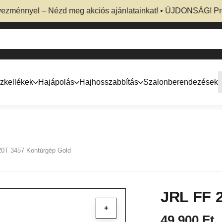
nnyel – Nézd meg akciós ajánlatainkat! • ÚJDONSÁG! Professz
zkellékek
Hajápolás
Hajhosszabbítás
Szalonberendezések
0T 3457 Kontúrgép Gold
JRL FF 
+
49 900
Ft