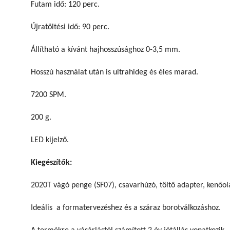
Futam idő: 120 perc.
Újratöltési idő: 90 perc.
Állítható a kívánt hajhosszúsághoz 0-3,5 mm.
Hosszú használat után is ultrahideg és éles marad.
7200 SPM.
200 g.
LED kijelző.
Kiegészítők:
2020T vágó penge (SF07), csavarhúzó, töltő adapter, kenőolaj
Ideális a formatervezéshez és a száraz borotválkozáshoz.