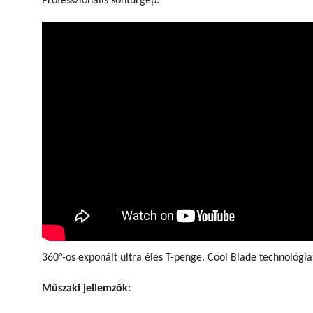
Professzionális kontúrgép.
360°-os exponált ultra éles T-penge. Cool Blade technológ
Műszaki jellemzők: