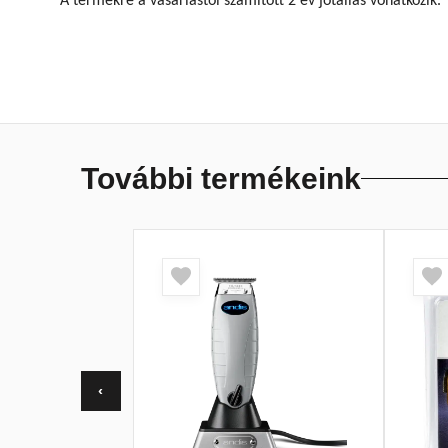
A termékre a vásárlástól számított 2 év jótállás vonatkozik.
További termékeink
‹