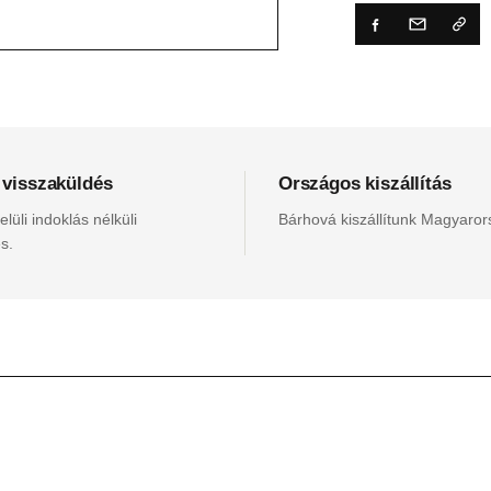
 visszaküldés
Országos kiszállítás
lüli indoklás nélküli
Bárhová kiszállítunk Magyaro
s.