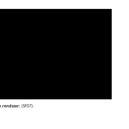
 rendszer:
(SF07).