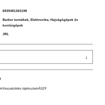
6935481363198
Barber termékek
,
Elektronika
,
Hajvágógépek és
kontúrgépek
JRL
↓
n
ók
Visszaküldés tájékoztató
ÁSZF