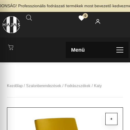
NSÁG! Professzionális fodrászati termékek most bevezető kedvezménny
0
Menü
Kezdőlap
/
Szalonberendezések
/
Fodrászszékek
/ Katy
+