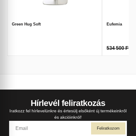
Green Hug Soft
Eufemia
534 500
Ft
3
Hírlevél feliratkozás
Iratkozz fel hírlevelünkre és értesülj elsőként új termékeinkről
és akcióinkról!
Feliratkozom