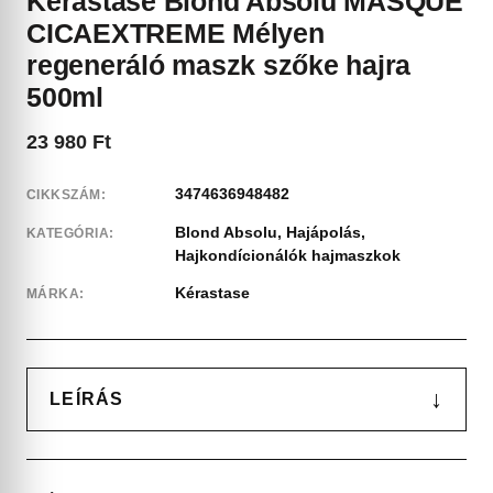
Kérastase Blond Absolu MASQUE
CICAEXTREME Mélyen
regeneráló maszk szőke hajra
500ml
23 980
Ft
3474636948482
CIKKSZÁM:
Blond Absolu
,
Hajápolás
,
KATEGÓRIA:
Hajkondícionálók hajmaszkok
Kérastase
MÁRKA:
↓
LEÍRÁS