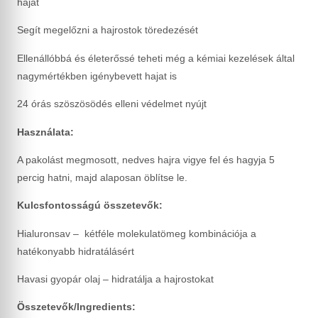
hajat
Segít megelőzni a hajrostok töredezését
Ellenállóbbá és életerőssé teheti még a kémiai kezelések által
nagymértékben igénybevett hajat is
24 órás szöszösödés elleni védelmet nyújt
Használata:
A pakolást megmosott, nedves hajra vigye fel és hagyja 5
percig hatni, majd alaposan öblítse le.
Kulcsfontosságú összetevők:
Hialuronsav – kétféle molekulatömeg kombinációja a
hatékonyabb hidratálásért
Havasi gyopár olaj – hidratálja a hajrostokat
Összetevők/Ingredients: