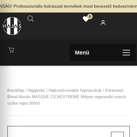
G! Professzionális fodrászati termékek most bevezető kedvezménnyel
0
Menü
Kezdőlap
/
Hajápolás
/
Hajkondícionálók hajmaszkok
/ Kérastase
Blond Absolu MASQUE CICAEXTREME Mélyen regeneráló maszk
szőke hajra 500ml