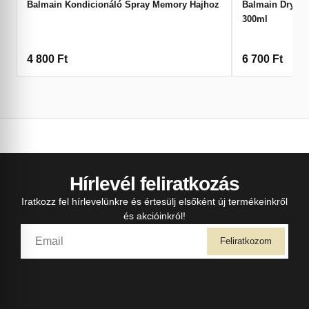
Balmain Kondicionáló Spray Memory Hajhoz
Balmain Dry S
300ml
4 800
Ft
6 700
Ft
Hírlevél feliratkozás
Iratkozz fel hírlevelünkre és értesülj elsőként új termékeinkről
és akcióinkról!
Feliratkozom