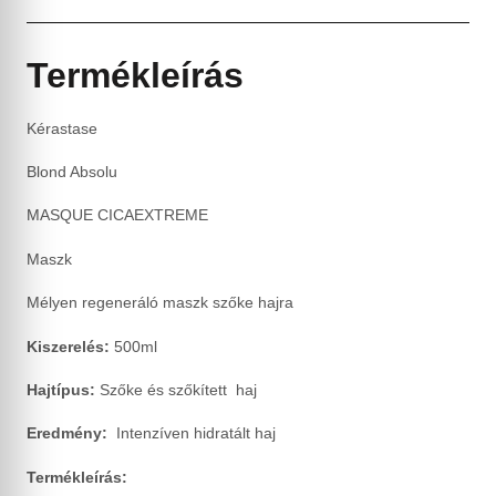
Termékleírás
Kérastase
Blond Absolu
MASQUE CICAEXTREME
Maszk
Mélyen regeneráló maszk szőke hajra
Kiszerelés:
500ml
Hajtípus:
Szőke és szőkített haj
Eredmény:
Intenzíven hidratált haj
Termékleírás: