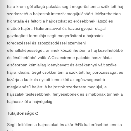
Ez a krém-gél állagú pakolás segít megerősíteni a szőkített haj
szerkezetét a hajrostok intenzív megújulásáért. Mélyrehatóan
hidratálja és feltölti a hajrostokat az erősebbnek látszó és
érződő hajért. Hialuronsavval és havasi gyopár olajjal
gazdagított formulája segít megerősíteni a hajrostok
töredezéssel és szöszösödéssel szembeni
ellenállóképességét, aminek köszönhetően a haj kezelhetőbbé
és fésülhetőbbé válik. A Cicaextreme pakolás használata
elsősorban kémiailag igénybevett és érzékennyé vált szőke
hajra ideális. Segít csökkenteni a szőkített haj porózusságát és
lezárja a kutikula nyitott lemezkéit az egészségesebb
megjelenésű hajért. A hajrostok szerkezete megújul, a
hajszálak testesebbnek, fényesebbnek és simábbnak tűnnek a
hajhossztól a hajvégekig.
Tulajdonságok:
Segít feltölteni a hajrostokat és akár 94%-kal erősebbé tenni a