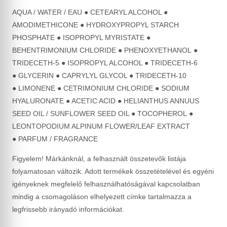
AQUA / WATER / EAU ● CETEARYL ALCOHOL ●
AMODIMETHICONE ● HYDROXYPROPYL STARCH
PHOSPHATE ● ISOPROPYL MYRISTATE ●
BEHENTRIMONIUM CHLORIDE ● PHENOXYETHANOL ●
TRIDECETH-5 ● ISOPROPYL ALCOHOL ● TRIDECETH-6
● GLYCERIN ● CAPRYLYL GLYCOL ● TRIDECETH-10
● LIMONENE ● CETRIMONIUM CHLORIDE ● SODIUM
HYALURONATE ● ACETIC ACID ● HELIANTHUS ANNUUS
SEED OIL / SUNFLOWER SEED OIL ● TOCOPHEROL ●
LEONTOPODIUM ALPINUM FLOWER/LEAF EXTRACT
● PARFUM / FRAGRANCE
Figyelem! Márkánknál, a felhasznált összetevők listája
folyamatosan változik. Adott termékek összetételével és egyéni
igényeknek megfelelő felhasználhatóságával kapcsolatban
mindig a csomagoláson elhelyezett címke tartalmazza a
legfrissebb irányadó információkat.