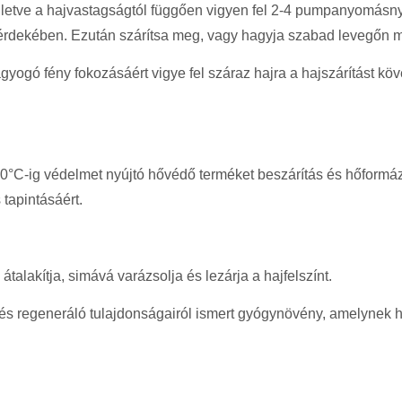
lletve a hajvastagságtól függően vigyen fel 2-4 pumpanyomásny
a érdekében. Ezután szárítsa meg, vagy hagyja szabad levegőn m
agyogó fény fokozásáért vigye fel száraz hajra a hajszárítást k
30°C-ig védelmet nyújtó hővédő terméket beszárítás és hőformá
 tapintásáért.
átalakítja, simává varázsolja és lezárja a hajfelszínt.
ó és regeneráló tulajdonságairól ismert gyógynövény, amelynek 