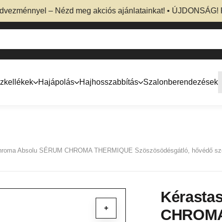
nnyel – Nézd meg akciós ajánlatainkat! • ÚJDONSÁG! Professz
zkellékek
Hajápolás
Hajhosszabbítás
Szalonberendezések
Chroma Absolu SÉRUM CHROMA THERMIQUE Szöszösödésgátló, hővédő sz
Kérasta
+
CHROMA