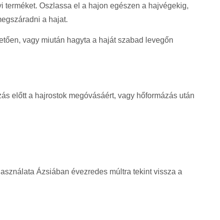
i terméket. Oszlassa el a hajon egészen a hajvégekig,
egszáradni a hajat.
övetően, vagy miután hagyta a haját szabad levegőn
zás előtt a hajrostok megóvásáért, vagy hőformázás után
használata Ázsiában évezredes múltra tekint vissza a