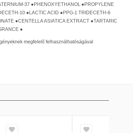
QUATERNIUM-37 ●PHENOXYETHANOL ●PROPYLENE
CETH-10 ●LACTIC ACID ●PPG-1 TRIDECETH-6
NATE ●CENTELLA ASIATICA EXTRACT ●TARTARIC
GRANCE ●
i igényeknek megfelelő felhasználhatóságával