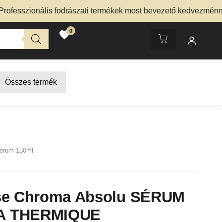
ionális fodrászati termékek most bevezető kedvezménnyel – N
0
Összes termék
érum 150ml
se Chroma Absolu SÉRUM
 THERMIQUE