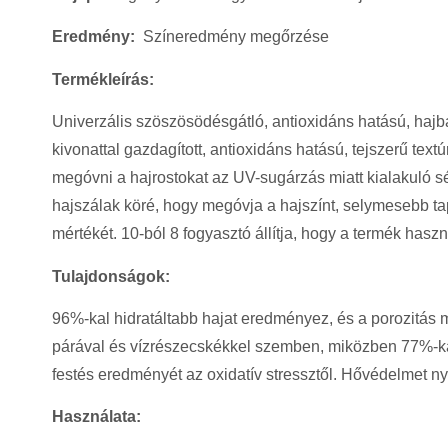
Eredmény:
Színeredmény megőrzése
Termékleírás:
Univerzális szöszösödésgátló, antioxidáns hatású, hajban
kivonattal gazdagított, antioxidáns hatású, tejszerű te
megóvni a hajrostokat az UV-sugárzás miatt kialakuló sérü
hajszálak köré, hogy megóvja a hajszínt, selymesebb ta
mértékét. 10-ból 8 fogyasztó állítja, hogy a termék ha
Tulajdonságok:
96%-kal hidratáltabb hajat eredményez, és a porozitás 
párával és vízrészecskékkel szemben, miközben 77%-kal 
festés eredményét az oxidatív stressztől. Hővédelmet ny
Használata: