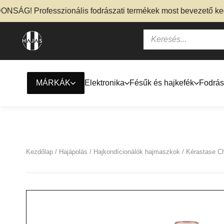
 Professzionális fodrászati termékek most bevezető kedvezmé
MÁRKÁK
Elektronika
Fésűk és hajkefék
Fodrás
Kezdőlap
/
Hajápolás
/
Hajkondícionálók hajmaszkok
/ Kérastase 