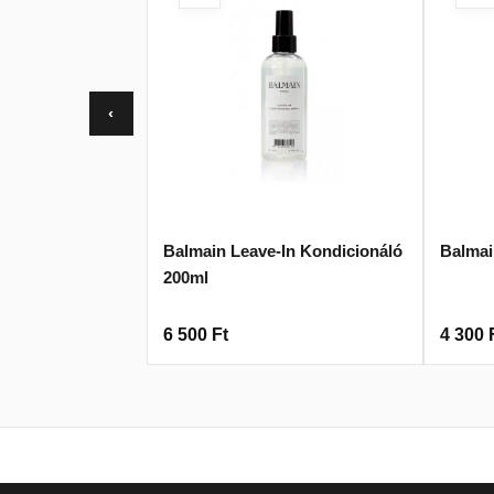
‹
Balmain Leave-In Kondicionáló
Balmai
200ml
6 500
Ft
4 300