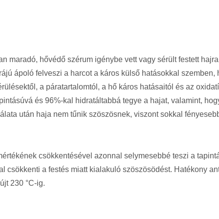
 maradó, hővédő szérum igénybe vett vagy sérült festett hajra. 
xtúrájú ápoló felveszi a harcot a káros külső hatásokkal szemben
lésektől, a páratartalomtól, a hő káros hatásaitól és az oxidatív
pintásúvá és 96%-kal hidratáltabbá tegye a hajat, valamint, h
sználata után haja nem tűnik szöszösnek, viszont sokkal fénye
mértékének csökkentésével azonnal selymesebbé teszi a tapintás
csökkenti a festés miatt kialakuló szöszösödést. Hatékony ant
újt 230 °C-ig.