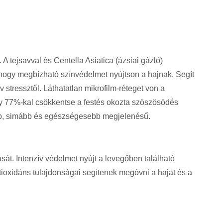
A tejsavval és Centella Asiatica (ázsiai gázló)
, hogy megbízható színvédelmet nyújtson a hajnak. Segít
 stressztől. Láthatatlan mikrofilm-réteget von a
ogy 77%-kal csökkentse a festés okozta szöszösödés
sebb, simább és egészségesebb megjelenésű.
át. Intenzív védelmet nyújt a levegőben található
ioxidáns tulajdonságai segítenek megóvni a hajat és a