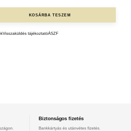
KOSÁRBA TESZEM
ók
Visszaküldés tájékoztató
ÁSZF
Biztonságos fizetés
rszágon.
Bankkártyás és utánvétes fizetés.