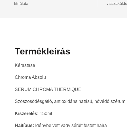
kínálata.
visszaküldé
Termékleírás
Kérastase
Chroma Absolu
SÉRUM CHROMA THERMIQUE
Szöszösödésgátló, antioxidáns hatású, hővédő szérum
Kiszerelés:
150ml
Hajtípus:
Igénybe vett vagy sérült festett hajra