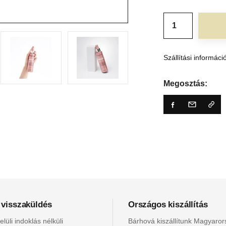
Szállítási informáci
Megosztás:
 visszaküldés
Országos kiszállítás
lüli indoklás nélküli
Bárhová kiszállítunk Magyaro