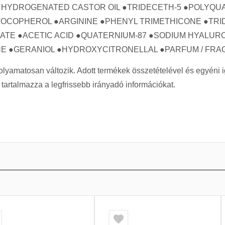
40 HYDROGENATED CASTOR OIL ●TRIDECETH-5 ●POLY
OCOPHEROL ●ARGININE ●PHENYL TRIMETHICONE ●TRIDE
ATE ●ACETIC ACID ●QUATERNIUM-87 ●SODIUM HYALURO
NE ●GERANIOL ●HYDROXYCITRONELLAL ●PARFUM / FRA
 folyamatosan változik. Adott termékek összetételével és egyén
artalmazza a legfrissebb irányadó információkat.