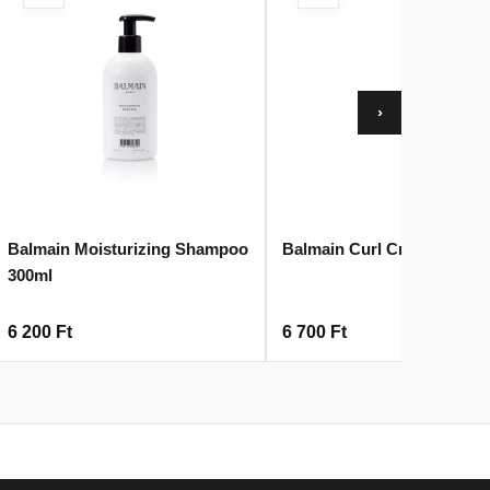
›
Balmain Moisturizing Shampoo
Balmain Curl Cream
300ml
6 200
Ft
6 700
Ft