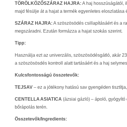
TÖRÖLKÖZŐSZÁRAZ HAJRA:
A haj hosszúságától, i
majd fésülje át a hajat a termék egyenletes eloszlatás
SZÁRAZ HAJRA:
A szöszösödés csillapításáért és a r
megszáradni. Ezután formázza a hajat szokás szerint.
Tipp:
Használja ezt az univerzális, szöszösödésgátló, akár 2
a szöszösösdés kontroll alatt tartásáért és a haj selymes
Kulcsfontosságú összetevők:
TEJSAV
– ez a jótékony hatású sav gyengéden tisztítja, 
CENTELLA ASIATICA
(ázsiai gázló) – ápoló, gyógyít
bőrápolás terén.
Összetevők/Ingredients: