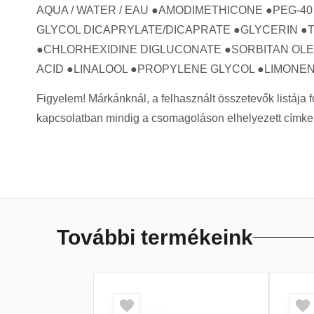
AQUA / WATER / EAU ●AMODIMETHICONE ●PEG-
GLYCOL DICAPRYLATE/DICAPRATE ●GLYCERIN ●T
●CHLORHEXIDINE DIGLUCONATE ●SORBITAN OLE
ACID ●LINALOOL ●PROPYLENE GLYCOL ●LIMONE
Figyelem! Márkánknál, a felhasznált összetevők listája
kapcsolatban mindig a csomagoláson elhelyezett címke t
További termékeink