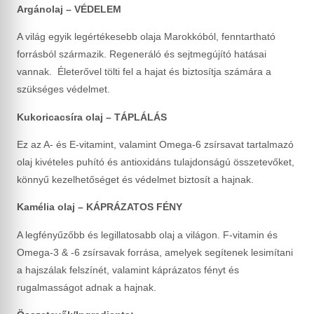
Argánolaj – VÉDELEM
A világ egyik legértékesebb olaja Marokkóból, fenntartható
forrásból származik. Regeneráló és sejtmegújító hatásai
vannak. Életerővel tölti fel a hajat és biztosítja számára a
szükséges védelmet.
Kukoricacsíra olaj – TÁPLÁLÁS
Ez az A- és E-vitamint, valamint Omega-6 zsírsavat tartalmazó
olaj kivételes puhító és antioxidáns tulajdonságú összetevőket,
könnyű kezelhetőséget és védelmet biztosít a hajnak.
Kamélia olaj – KÁPRÁZATOS FÉNY
A legfényűzőbb és legillatosabb olaj a világon. F-vitamin és
Omega-3 & -6 zsírsavak forrása, amelyek segítenek lesimítani
a hajszálak felszínét, valamint káprázatos fényt és
rugalmasságot adnak a hajnak.