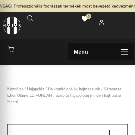
G! Professzionális fodrászati termékek most bevezető kedvezménnyel
0
Menü
Kezdőlap
/
Hajápolás
/
Hajkondícionálók hajmaszkok
/ Kérastase
Elixir Ultime LE FONDANT Szépítő hajápolótej minden hajtípusra
200ml