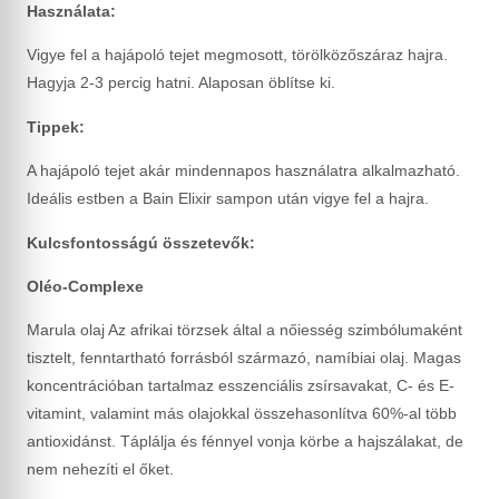
Használata:
Vigye fel a hajápoló tejet megmosott, törölközőszáraz hajra.
Hagyja 2-3 percig hatni. Alaposan öblítse ki.
Tippek:
A hajápoló tejet akár mindennapos használatra alkalmazható.
Ideális estben a Bain Elixir sampon után vigye fel a hajra.
Kulcsfontosságú összetevők:
Oléo-Complexe
Marula olaj Az afrikai törzsek által a nőiesség szimbólumaként
tisztelt, fenntartható forrásból származó, namíbiai olaj. Magas
koncentrációban tartalmaz esszenciális zsírsavakat, C- és E-
vitamint, valamint más olajokkal összehasonlítva 60%-al több
antioxidánst. Táplálja és fénnyel vonja körbe a hajszálakat, de
nem nehezíti el őket.