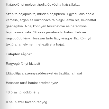
Hajápoló tej mélyen ápolja és védi a hajszálakat.
Szépítő hajápoló tej minden hajtípusra. Egyedülálló ápoló
kamélia, argán és kukoricacsíra olajjal, amla olaj kivonattal
gazdagítva. A haj könnyen fésülhetővé és bársonyos
tapintásúvá válik. 96 órás párataszító hatás. Kétszer
ragyogóbb fény. Hosszan tartó lágy virágos illat Könnyű
textúra, amely nem nehezíti el a hajat.
Tulajdonságok:
Ragyogó fényt biztosít
Eltávolítja a szennyeződéseket és tisztítja a hajat
Hosszan tartó hatást eredményez
48 órás tündöklő fény
A haj 7-szer tovább ragyog