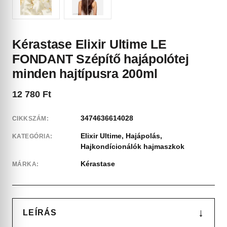
Kérastase Elixir Ultime LE
FONDANT Szépítő hajápolótej
minden hajtípusra 200ml
12 780
Ft
3474636614028
CIKKSZÁM:
Elixir Ultime
,
Hajápolás
,
KATEGÓRIA:
Hajkondícionálók hajmaszkok
Kérastase
MÁRKA:
↓
LEÍRÁS