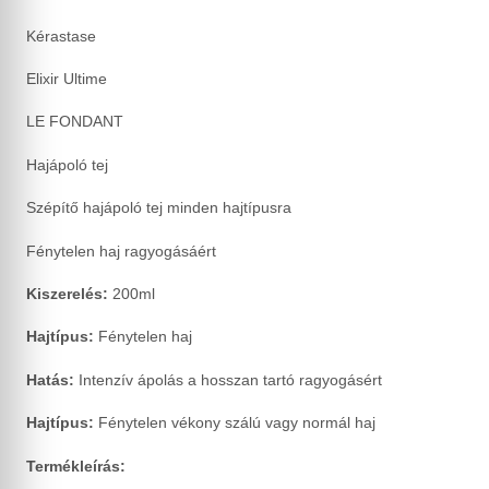
Kérastase
Elixir Ultime
LE FONDANT
Hajápoló tej
Szépítő hajápoló tej minden hajtípusra
Fénytelen haj ragyogásáért
Kiszerelés:
200ml
Hajtípus:
Fénytelen haj
Hatás:
Intenzív ápolás a hosszan tartó ragyogásért
Hajtípus:
Fénytelen vékony szálú vagy normál haj
Termékleírás: