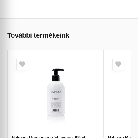
További termékeink
Balmain Moisturizing Shampoo 300ml
Balmain Matt C