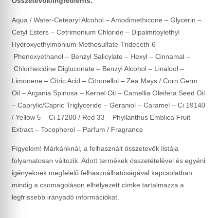
Összetevők/Ingredients:
Aqua / Water-Cetearyl Alcohol – Amodimethicone – Glycerin –
Cetyl Esters – Cetrimonium Chloride – Dipalmitoylethyl
Hydroxyethylmonium Methosulfate-Trideceth-6 –
Phenoxyethanol – Benzyl Salicylate – Hexyl – Cinnamal –
Chlorhexidine Digluconate – Benzyl Alcohol – Linalool –
Limonene – Citric Acid – Citronellol – Zea Mays / Corn Germ
Oil – Argania Spinosa – Kernel Oil – Camellia Oleifera Seed Oil
– Caprylic/Capric Triglyceride – Geraniol – Caramel – Ci 19140
/ Yellow 5 – Ci 17200 / Red 33 – Phyllanthus Emblica Fruit
Extract – Tocopherol – Parfum / Fragrance
Figyelem! Márkánknál, a felhasznált összetevők listája
folyamatosan változik. Adott termékek összetételével és egyéni
igényeknek megfelelő felhasználhatóságával kapcsolatban
mindig a csomagoláson elhelyezett címke tartalmazza a
legfrissebb irányadó információkat.