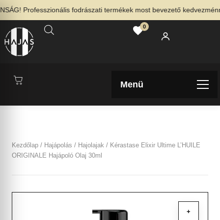
G! Professzionális fodrászati termékek most bevezető kedvezménnyel 
0
Menü
Kezdőlap
/
Hajápolás
/
Hajolajak
/ Kérastase Elixir Ultime L’HUILE
ORIGINALE Hajápoló Olaj 30ml
+