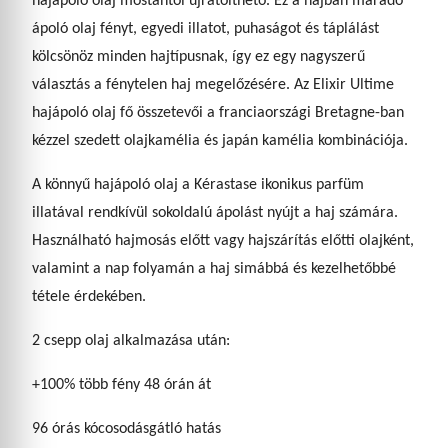
hajápoló olaj mostantól újratölthető. Ez a hajban maradó
ápoló olaj fényt, egyedi illatot, puhaságot és táplálást
kölcsönöz minden hajtípusnak, így ez egy nagyszerű
választás a fénytelen haj megelőzésére. Az Elixir Ultime
hajápoló olaj fő összetevői a franciaországi Bretagne-ban
kézzel szedett olajkamélia és japán kamélia kombinációja.
A könnyű hajápoló olaj a Kérastase ikonikus parfüm
illatával rendkívül sokoldalú ápolást nyújt a haj számára.
Használható hajmosás előtt vagy hajszárítás előtti olajként,
valamint a nap folyamán a haj simábbá és kezelhetőbbé
tétele érdekében.
2 csepp olaj alkalmazása után:
+100% több fény 48 órán át
96 órás kócosodásgátló hatás