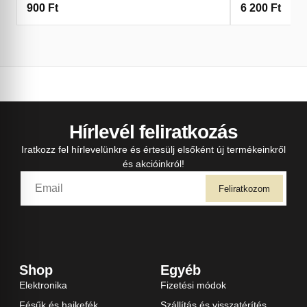
900
Ft
6 200
Ft
Hírlevél feliratkozás
Iratkozz fel hírlevelünkre és értesülj elsőként új termékeinkről
és akcióinkról!
Feliratkozom
Shop
Egyéb
Elektronika
Fizetési módok
Fésűk és hajkefék
Szállítás és visszatérítés