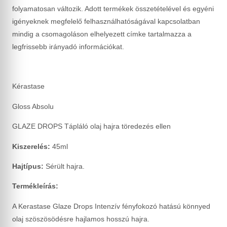
folyamatosan változik. Adott termékek összetételével és egyéni
igényeknek megfelelő felhasználhatóságával kapcsolatban
mindig a csomagoláson elhelyezett címke tartalmazza a
legfrissebb irányadó információkat.
Kérastase
Gloss Absolu
GLAZE DROPS Tápláló olaj hajra töredezés ellen
Kiszerelés:
45ml
Hajtípus:
Sérült hajra.
Termékleírás:
A Kerastase Glaze Drops Intenzív fényfokozó hatású könnyed
olaj szöszösödésre hajlamos hosszú hajra.