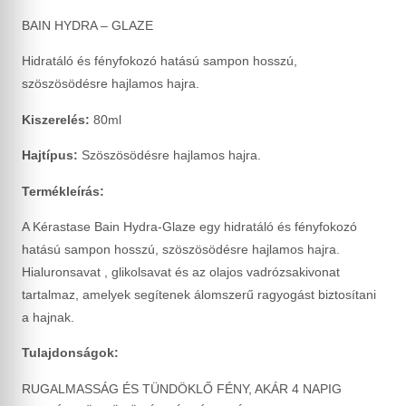
BAIN HYDRA – GLAZE
Hidratáló és fényfokozó hatású sampon hosszú,
szöszösödésre hajlamos hajra.
Kiszerelés:
80ml
Hajtípus:
Szöszösödésre hajlamos hajra.
Termékleírás:
A Kérastase Bain Hydra-Glaze egy hidratáló és fényfokozó
hatású sampon hosszú, szöszösödésre hajlamos hajra.
Hialuronsavat , glikolsavat és az olajos vadrózsakivonat
tartalmaz, amelyek segítenek álomszerű ragyogást biztosítani
a hajnak.
Tulajdonságok:
RUGALMASSÁG ÉS TÜNDÖKLŐ FÉNY, AKÁR 4 NAPIG