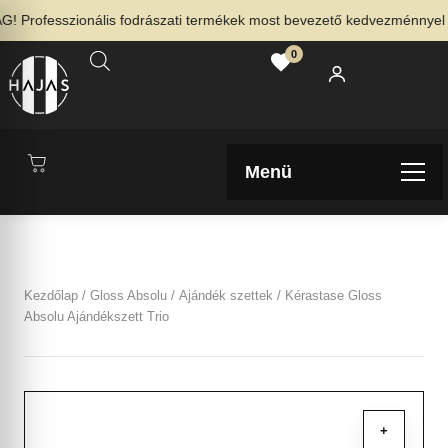
fesszionális fodrászati termékek most bevezető kedvezménnyel – Néz
0
Menü
Kezdőlap
/
Gloss Absolu
/
Ajándék szettek
/ Kérastase Gloss
Absolu Ajándékszett Trio
+