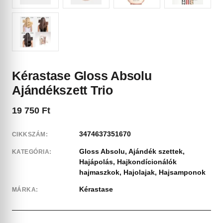
Kérastase Gloss Absolu
Ajándékszett Trio
19 750
Ft
3474637351670
CIKKSZÁM:
Gloss Absolu
,
Ajándék szettek
,
KATEGÓRIA:
Hajápolás
,
Hajkondícionálók
hajmaszkok
,
Hajolajak
,
Hajsamponok
Kérastase
MÁRKA: