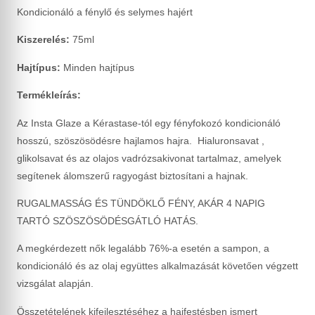
Kondicionáló a fénylő és selymes hajért
Kiszerelés:
75ml
Hajtípus:
Minden hajtípus
Termékleírás:
Az Insta Glaze a Kérastase-tól egy fényfokozó kondicionáló
hosszú, szöszösödésre hajlamos hajra. Hialuronsavat ,
glikolsavat és az olajos vadrózsakivonat tartalmaz, amelyek
segítenek álomszerű ragyogást biztosítani a hajnak.
RUGALMASSÁG ÉS TÜNDÖKLŐ FÉNY, AKÁR 4 NAPIG
TARTÓ SZÖSZÖSÖDÉSGÁTLÓ HATÁS.
A megkérdezett nők legalább 76%-a esetén a sampon, a
kondicionáló és az olaj együttes alkalmazását követően végzett
vizsgálat alapján.
Összetételének kifejlesztéséhez a hajfestésben ismert