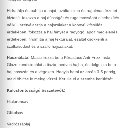
Hidratálja és puhítja a hajat, ezáltal sima és rugalmas érzetet
biztosít. fokozza a haj dússágát és rugalmasságát elnehezítés
nélkül. szétválasztja a hajszálakat a könnyű kifésülés
érdekében. fokozza a haj fényét a ragyogó, ápolt megjelenés
érdekében. finomítja a haj textúráját, ezáltal csökkenti a
szálkásodást és a szálló hajszálakat.
Használata:
Masszírozza be a Kérastase Anti-Frizz Insta
Glaze kondicionálót a tiszta, nedves hajba, és dolgozza be a
haj hosszán és a végeken. Hagyja hatni az arcán 3-5 percig,
majd öblítse le meleg vízzel. Kerülje el a szembe kerülését.
Kulcsfontosságú összetevők:
Hialuronsav
Glikolsav
Vadrózsaolaj