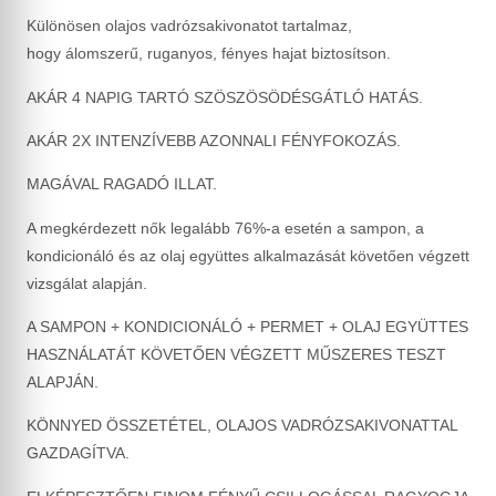
Különösen olajos vadrózsakivonatot tartalmaz,
hogy álomszerű, ruganyos, fényes hajat biztosítson.
AKÁR 4 NAPIG TARTÓ SZÖSZÖSÖDÉSGÁTLÓ HATÁS.
AKÁR 2X INTENZÍVEBB AZONNALI FÉNYFOKOZÁS.
MAGÁVAL RAGADÓ ILLAT.
A megkérdezett nők legalább 76%-a esetén a sampon, a
kondicionáló és az olaj együttes alkalmazását követően végzett
vizsgálat alapján.
A SAMPON + KONDICIONÁLÓ + PERMET + OLAJ EGYÜTTES
HASZNÁLATÁT KÖVETŐEN VÉGZETT MŰSZERES TESZT
ALAPJÁN.
KÖNNYED ÖSSZETÉTEL, OLAJOS VADRÓZSAKIVONATTAL
GAZDAGÍTVA.