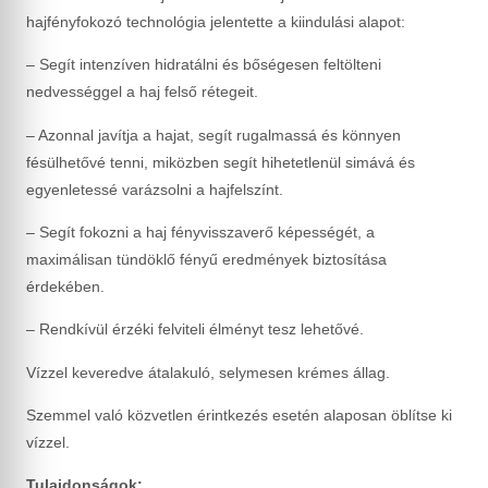
hajfényfokozó technológia jelentette a kiindulási alapot:
– Segít intenzíven hidratálni és bőségesen feltölteni
nedvességgel a haj felső rétegeit.
– Azonnal javítja a hajat, segít rugalmassá és könnyen
fésülhetővé tenni, miközben segít hihetetlenül simává és
egyenletessé varázsolni a hajfelszínt.
– Segít fokozni a haj fényvisszaverő képességét, a
maximálisan tündöklő fényű eredmények biztosítása
érdekében.
– Rendkívül érzéki felviteli élményt tesz lehetővé.
Vízzel keveredve átalakuló, selymesen krémes állag.
Szemmel való közvetlen érintkezés esetén alaposan öblítse ki
vízzel.
Tulajdonságok: