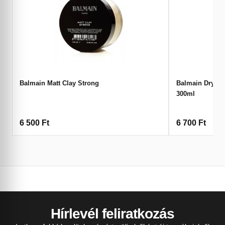
Balmain Matt Clay Strong
Balmain Dry S
300ml
6 500
Ft
6 700
Ft
Hírlevél feliratkozás