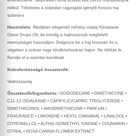
nélkül. Tökéletes a súlytalan ragyogást igénylő hosszú haj
számára.
Használata:
Általában elegendő néhány csepp Kérastase
Glaze Drops Oil, de mindig a hajhossznak megfelelő
mennyiséget használjon. Dolgozza be a haj hosszán és a
végeken a száraz vagy törülközőszáraz hajon. Ne öblítse le.
Kerülje el a szembe kerülését.
Kulcsfontosságú összetevők:
Vadrózsaolaj
Összetevők/Ingredients:
ISODODECANE • DIMETHICONE •
C11-13 ISOALKANE • CAPRYLIC/CAPRIC TRIGLYCERIDE •
DIMETHICONOL • AMODIMETHICONE • PARFUM /
FRAGRANCE • LIMONENE • HEXYL CINNAMAL • LINALOOL •
CITRONELLOL • ALPHA-ISOMETHYL IONONE • COUMARIN •
CITRAL • ROSA CANINA FLOWER EXTRACT