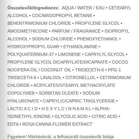
Összetevők/Ingredients:
AQUA / WATER / EAU • CETEARYL
ALCOHOL • COCAMIDOPROPYL BETAINE •
BEHENTRIMONIUM CHLORIDE • PROPYLENE GLYCOL •
AMODIMETHICONE • PARFUM / FRAGRANCE • ISOPROPYL
ALCOHOL • SODIUM CHLORIDE • PHENOXYETHANOL •
HYDROXYPROPYL GUAR • ETHANOLAMINE •
POLYQUATERNIUM-37 • LIMONENE • CAPRYLYL GLYCOL •
PROPYLENE GLYCOL DICAPRYLATE/DICAPRATE • COCOS
NUCIFERA OIL / COCONUT OIL • TRIDECETH-6 • PPG-1
TRIDECETH-6 • LINALOOL • CITRONELLOL • CETRIMONIUM
CHLORIDE • ACRYLATES/STEARYL METHACRYLATE
COPOLYMER • SORBITAN OLEATE • SODIUM
HYALURONATE • CAPRYLIC/CAPRIC TRIGLYCERIDE •
LACTIC A C I D • H E X Y L C I N N A M A L • ALPHA-
ISOMETHYL IONONE • GLYCOLIC ACID • CITRIC ACID •
EDTA • ROSA CANINA FLOWER EXTRACT
Figyelem! Márkánknál, a felhasznált összetevők listája