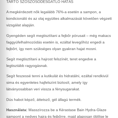
TARTÓ SZÖSZÖSÖDÉSGÁTLÓ HATÁS
A megkérdezett nők legalább 76%-a esetén a sampon, a
kondicionáló és az olaj együttes alkalmazását követően végzett
vizsgálat alapján.
Gyengéden segít megtisztítani a fejbőr pórusait – még makacs
faggyúfelhalmozódás esetén is, ezáltal levegőhöz engedi a
fejbőrt, így nem szükséges olyan gyakran hajat mosni.
Segít megtisztítani a hajrost felszínét, teret engedve a
legtisztább ragyogásnak.
Segít feszessé tenni a kutikulát és hidratálni, ezáltal rendkivül
sima és egyenletes hajfelszínt biztosít, amely így
látványosabban veri vissza a fénysugarakat.
Dús habot képző, áttetsző, gél állagú termék.
Használata:
Masszírozza be a Kérastase Bain Hydra-Glaze
sampont a nedves hajra és fejbőrre, majd alaposan öblítse le