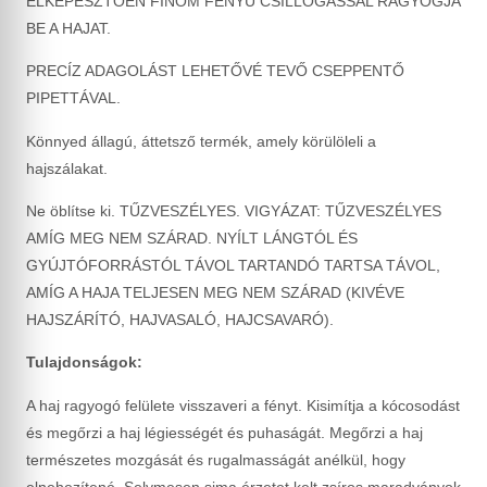
ELKÉPESZTŐEN FINOM FÉNYŰ CSILLOGÁSSAL RAGYOGJA
BE A HAJAT.
PRECÍZ ADAGOLÁST LEHETŐVÉ TEVŐ CSEPPENTŐ
PIPETTÁVAL.
Könnyed állagú, áttetsző termék, amely körülöleli a
hajszálakat.
Ne öblítse ki. TŰZVESZÉLYES. VIGYÁZAT: TŰZVESZÉLYES
AMÍG MEG NEM SZÁRAD. NYÍLT LÁNGTÓL ÉS
GYÚJTÓFORRÁSTÓL TÁVOL TARTANDÓ TARTSA TÁVOL,
AMÍG A HAJA TELJESEN MEG NEM SZÁRAD (KIVÉVE
HAJSZÁRÍTÓ, HAJVASALÓ, HAJCSAVARÓ).
Tulajdonságok:
A haj ragyogó felülete visszaveri a fényt. Kisimítja a kócosodást
és megőrzi a haj légiességét és puhaságát. Megőrzi a haj
természetes mozgását és rugalmasságát anélkül, hogy
elnehezítené. Selymesen sima érzetet kelt zsíros maradványok