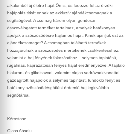
alkalomból új életre haját Ön is, és fedezze fel az érzéki
hajápolás titkát ennek az exkluzív ajándékcsomagnak a
segítségével. A csomag három olyan gondosan
összeválogatott terméket tartalmaz, amelyek hatékonyan
ápolják a szöszösödésre hajlamos hajat. Kinek ajánljuk ezt az
ajándékcsomagot? A csomagban található termékek
hozzájárulnak a szöszösödés mértékének csökkentéséhez,
valamint a haj fényének fokozásához – selymes tapintású,
rugalmas, káprázatosan fényes hajat eredményezve. A tápláló
hialuron- és glikolsavval, valamint olajos vadrózsakivonattal
gazdagított hajápolók a selymes tapintást, tündöklő fényt és
hatékony szöszösödésgátlást érdemlő haj legkiválóbb
segítőtársai.
Kérastase
Gloss Absolu