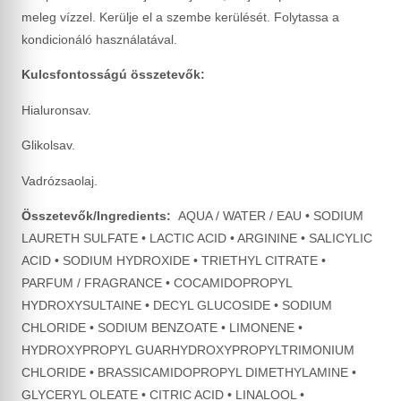
meleg vízzel. Kerülje el a szembe kerülését. Folytassa a
kondicionáló használatával.
Kulcsfontosságú összetevők:
Hialuronsav.
Glikolsav.
Vadrózsaolaj.
Összetevők/Ingredients:
AQUA / WATER / EAU • SODIUM
LAURETH SULFATE • LACTIC ACID • ARGININE • SALICYLIC
ACID • SODIUM HYDROXIDE • TRIETHYL CITRATE •
PARFUM / FRAGRANCE • COCAMIDOPROPYL
HYDROXYSULTAINE • DECYL GLUCOSIDE • SODIUM
CHLORIDE • SODIUM BENZOATE • LIMONENE •
HYDROXYPROPYL GUARHYDROXYPROPYLTRIMONIUM
CHLORIDE • BRASSICAMIDOPROPYL DIMETHYLAMINE •
GLYCERYL OLEATE • CITRIC ACID • LINALOOL •