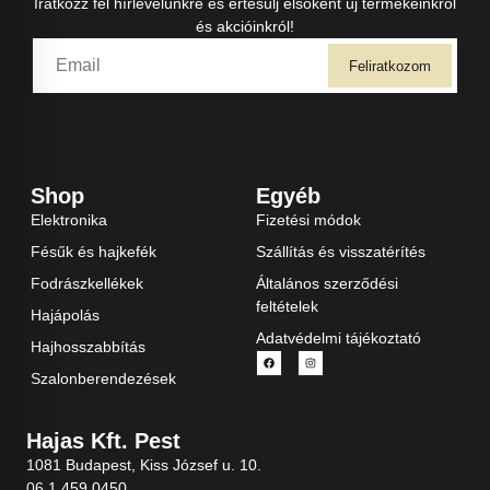
Iratkozz fel hírlevelünkre és értesülj elsőként új termékeinkről
és akcióinkról!
Feliratkozom
Shop
Egyéb
Elektronika
Fizetési módok
Fésűk és hajkefék
Szállítás és visszatérítés
Fodrászkellékek
Általános szerződési
feltételek
Hajápolás
Adatvédelmi tájékoztató
Hajhosszabbítás
Szalonberendezések
Hajas Kft. Pest
1081 Budapest, Kiss József u. 10.
06 1 459 0450