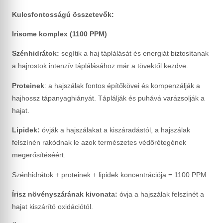
Kulcsfontosságú összetevők:
Irisome komplex (1100 PPM)
Szénhidrátok:
segítik a haj táplálását és energiát biztosítanak
a hajrostok intenzív táplálásához már a tövektől kezdve.
Proteinek
: a hajszálak fontos építőkövei és kompenzálják a
hajhossz tápanyaghiányát. Táplálják és puhává varázsolják a
hajat.
Lipidek:
óvják a hajszálakat a kiszáradástól, a hajszálak
felszínén rakódnak le azok természetes védőrétegének
megerősítéséért.
Szénhidrátok + proteinek + lipidek koncentrációja = 1100 PPM
Írisz növényszárának kivonata:
óvja a hajszálak felszínét a
hajat kiszárító oxidációtól.