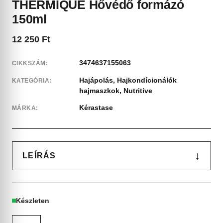
THERMIQUE Hővédő formázó
150ml
12 250
Ft
3474637155063
CIKKSZÁM:
Hajápolás
,
Hajkondícionálók
KATEGÓRIA:
hajmaszkok
,
Nutritive
Kérastase
MÁRKA:
↓
LEÍRÁS
Készleten