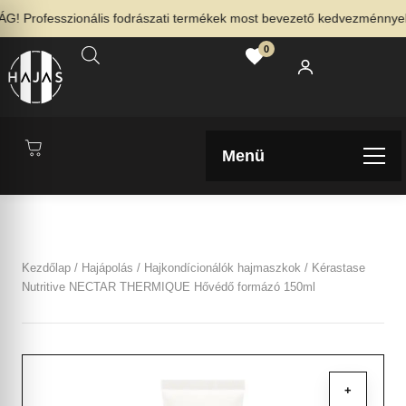
Professzionális fodrászati termékek most bevezető kedvezménnyel – N
0
Menü
Kezdőlap
/
Hajápolás
/
Hajkondícionálók hajmaszkok
/ Kérastase
Nutritive NECTAR THERMIQUE Hővédő formázó 150ml
+