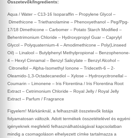
Összetevők/Ingredients:
Aqua / Water – C13-16 Isoparaffin – Propylene Glycol –
Dimethicone – Triethanolamine – Phenoxyethanol – Peg/Ppg-
17/18 Dimethicone – Carbomer – Potato Starch Modified –
Behentrimonium Chloride – Hydroxypropyl Guar – Caprylyl
Glycol – Polyquaternium-4 – Amodimethicone – Poly(Linseed
Oil) – Linalool – Butylphenyl Methylpropional – Benzophenone-
4 – Hexyl Cinnamal – Benzyl Salicylate – Benzyl Alcohol –
Citronellol – Alpha-Isomethyl Ionone – Trideceth-6 – 2-
Oleamido-1,3-Octadecanediol – Xylose – Hydroxycitronellal –
Coumarin – Limonene – Iris Florentina / Iris Florentina Root
Extract – Cetrimonium Chloride – Royal Jelly / Royal Jelly
Extract – Parfum / Fragrance
Figyelem! Márkánknál, a felhasznált összetevők listája
folyamatosan változik. Adott termékek összetételével és egyéni
igényeknek megfelelő felhasználhatóságával kapcsolatban
mindig a csomagoláson elhelyezett címke tartalmazza a