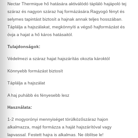
Nectar Thermique hő hatására aktiválódó tápláló hajápoló tej
száraz és nagyon száraz haj formázására.Ragyogó fényt és
selymes tapintást biztosít a hajnak annak teljes hosszában.
Táplálja a hajszálakat, megkönnyíti a végső hajformázást és
óvja a hajat a hő káros hatásaitól.
Tulajdonságok:
Védelmezi a száraz hajat hajszárítás okozta károktól
Könnyebb formázást biztosít
Táplálja a hajszálat
A haj puhább és fényesebb lesz
Használata:
1-2 mogyorónyi mennyiséget törülközőszáraz hajon
alkalmazza, majd formázza a haját hajszárítóval vagy
lapvassal. Festett hajra is alkalmas. Ne öblítse le!