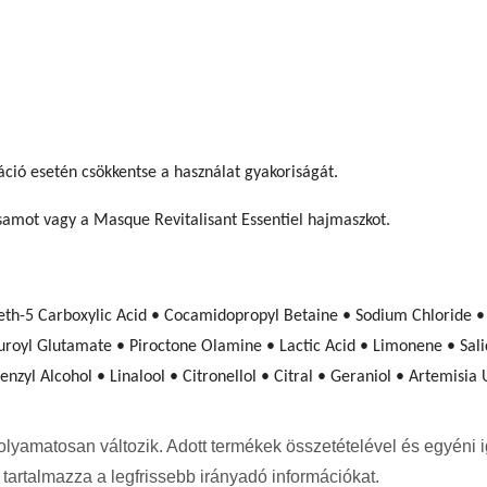
táció esetén csökkentse a használat gyakoriságát.
zsamot vagy a Masque Revitalisant Essentiel hajmaszkot.
eth-5 Carboxylic Acid • Cocamidopropyl Betaine • Sodium Chloride •
oyl Glutamate • Piroctone Olamine • Lactic Acid • Limonene • Salic
enzyl Alcohol • Linalool • Citronellol • Citral • Geraniol • Artemisia
 folyamatosan változik. Adott termékek összetételével és egyén
artalmazza a legfrissebb irányadó információkat.