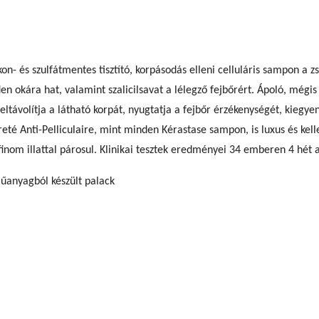
kon- és szulfátmentes tisztító, korpásodás elleni celluláris sampon a z
 okára hat, valamint szalicilsavat a lélegző fejbőrért. Ápoló, mégis
távolítja a látható korpát, nyugtatja a fejbőr érzékenységét, kiegyens
eté Anti-Pelliculaire, mint minden Kérastase sampon, is luxus és kell
nom illattal párosul. Klinikai tesztek eredményei 34 emberen 4 hét al
űanyagból készült palack