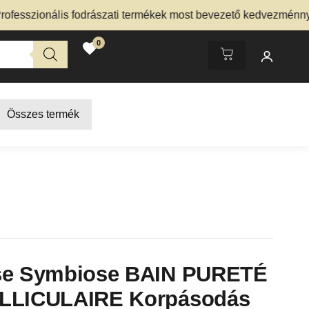
zionális fodrászati termékek most bevezető kedvezménnyel – 
0
Összes termék
se Symbiose BAIN PURETÉ
LLICULAIRE Korpásodás