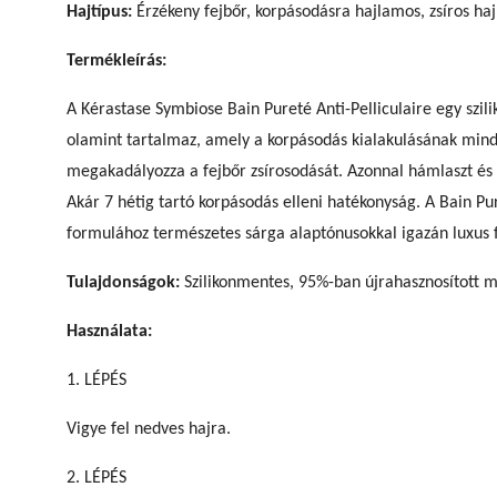
Hajtípus:
Érzékeny fejbőr, korpásodásra hajlamos, zsíros haj
Termékleírás:
A Kérastase Symbiose Bain Pureté Anti-Pelliculaire egy szili
olamint tartalmaz, amely a korpásodás kialakulásának minden
megakadályozza a fejbőr zsírosodását. Azonnal hámlaszt és el
Akár 7 hétig tartó korpásodás elleni hatékonyság. A Bain Pur
formulához természetes sárga alaptónusokkal igazán luxus fi
Tulajdonságok:
Szilikonmentes, 95%-ban újrahasznosított m
Használata:
1. LÉPÉS
Vigye fel nedves hajra.
2. LÉPÉS