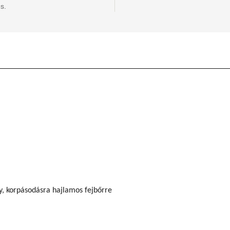
s.
eny, korpásodásra hajlamos fejbőrre