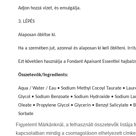
Adjon hozzá vizet, és emulgálja.
3. LÉPÉS
Alaposan öblítse ki.
Ha a szemében jut, azonnal és alaposan ki kell öblíteni. Irri
Ezt követően használja a Fondant Apaisant Essentiel hajbal
Összetevők/Ingredients:
Aqua / Water / Eau • Sodium Methyl Cocoyl Taurate • Laur
Glycol • Sodium Benzoate • Sodium Hydroxide • Sodium Laur
Oleate • Propylene Glycol • Glycerin • Benzyl Salicylate • B
Sorbate
Figyelem! Márkánknál, a felhasznált összetevők listája
kapcsolatban mindig a csomagoláson elhelyezett címke t