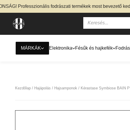
! Professzionális fodrászati termékek most bevezető kedvezm
MÁRKÁK
Elektronika
Fésűk és hajkefék
Fodrás
Kezdőlap
/
Hajápolás
/
Hajsamponok
/ Kérastase Symbiose BAIN P