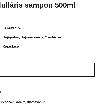
elulláris sampon 500ml
3474637157906
Hajápolás
,
Hajsamponok
,
Symbiose
Kérastase
↓
n
ók
Visszaküldés tájékoztató
ÁSZF