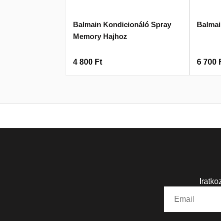
Balmain Kondicionáló Spray
Balmai
Memory Hajhoz
4 800
Ft
6 700
Iratko