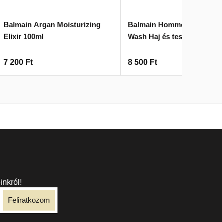
Balmain Argan Moisturizing
Balmain Homme Hair & Bo
Elixir 100ml
Wash Haj és test fürdő 200
7 200
Ft
8 500
Ft
inkról!
Feliratkozom