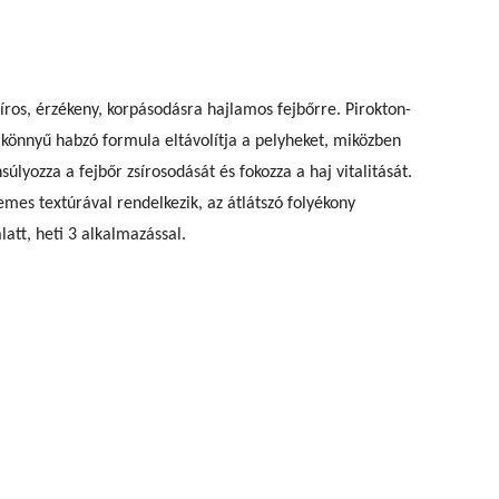
síros, érzékeny, korpásodásra hajlamos fejbőrre. Pirokton-
 könnyű habzó formula eltávolítja a pelyheket, miközben
úlyozza a fejbőr zsírosodását és fokozza a haj vitalitását.
emes textúrával rendelkezik, az átlátszó folyékony
att, heti 3 alkalmazással.