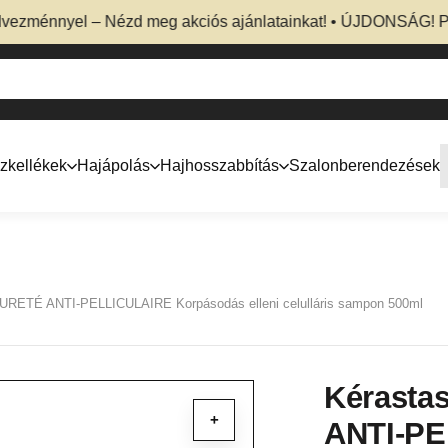
énnyel – Nézd meg akciós ajánlatainkat! • ÚJDONSÁG! Profess
zkellékek
Hajápolás
Hajhosszabbítás
Szalonberendezések
URETÉ ANTI-PELLICULAIRE Korpásodás elleni celulláris sampon 500ml
Kérasta
+
ANTI-PE