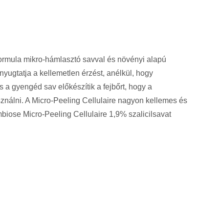
 formula mikro-hámlasztó savval és növényi alapú
gnyugtatja a kellemetlen érzést, anélkül, hogy
 a gyengéd sav előkészítik a fejbőrt, hogy a
nálni. A Micro-Peeling Cellulaire nagyon kellemes és
Symbiose Micro-Peeling Cellulaire 1,9% szalicilsavat