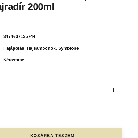
ajradír 200ml
3474637135744
Hajápolás
,
Hajsamponok
,
Symbiose
Kérastase
↓
KOSÁRBA TESZEM