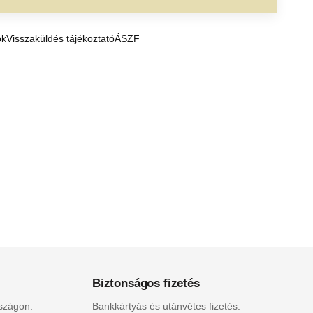
ók
Visszaküldés tájékoztató
ÁSZF
Biztonságos fizetés
rszágon.
Bankkártyás és utánvétes fizetés.