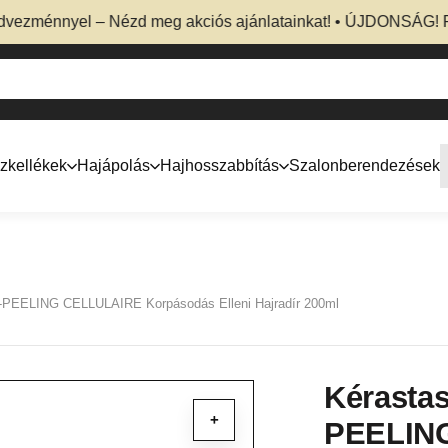
énnyel – Nézd meg akciós ajánlatainkat! • ÚJDONSÁG! Profess
zkellékek
Hajápolás
Hajhosszabbítás
Szalonberendezések
PEELING CELLULAIRE Korpásodás Elleni Hajradír 200ml
Kérasta
+
PEELIN