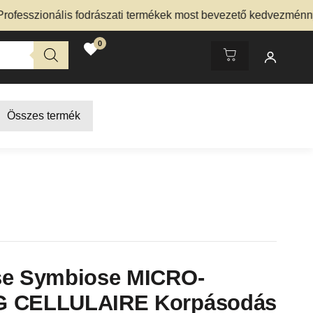
zionális fodrászati termékek most bevezető kedvezménnyel – 
0
Összes termék
se Symbiose MICRO-
G CELLULAIRE Korpásodás