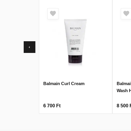
‹
Balmain Curl Cream
Balma
Wash H
6 700
Ft
8 500