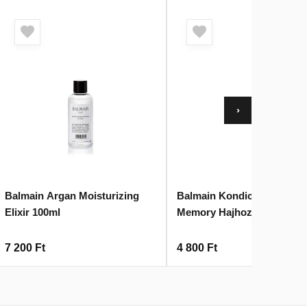
›
Balmain Argan Moisturizing
Balmain Kondicionáló Spr
Elixir 100ml
Memory Hajhoz
7 200
Ft
4 800
Ft