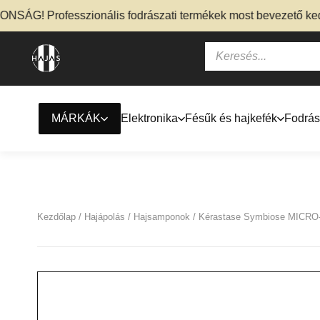
! Professzionális fodrászati termékek most bevezető kedvezm
MÁRKÁK
Elektronika
Fésűk és hajkefék
Fodrás
Kezdőlap
/
Hajápolás
/
Hajsamponok
/ Kérastase Symbiose MICRO-