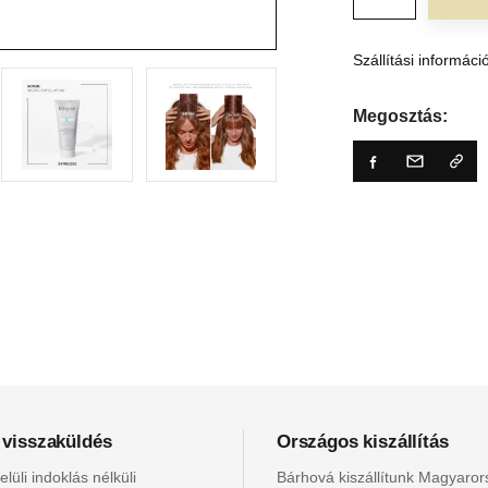
Szállítási informáci
Megosztás:
 visszaküldés
Országos kiszállítás
lüli indoklás nélküli
Bárhová kiszállítunk Magyaro