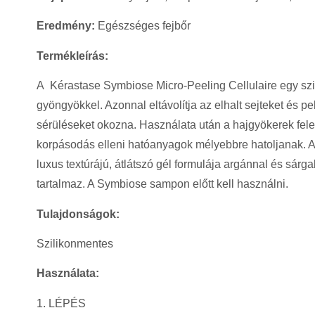
Eredmény:
Egészséges fejbőr
Termékleírás:
A Kérastase Symbiose Micro-Peeling Cellulaire egy szil
gyöngyökkel. Azonnal eltávolítja az elhalt sejteket és pe
sérüléseket okozna. Használata után a hajgyökerek felem
korpásodás elleni hatóanyagok mélyebbre hatoljanak. 
luxus textúrájú, átlátszó gél formulája argánnal és sárga
tartalmaz. A Symbiose sampon előtt kell használni.
Tulajdonságok:
Szilikonmentes
Használata:
1. LÉPÉS