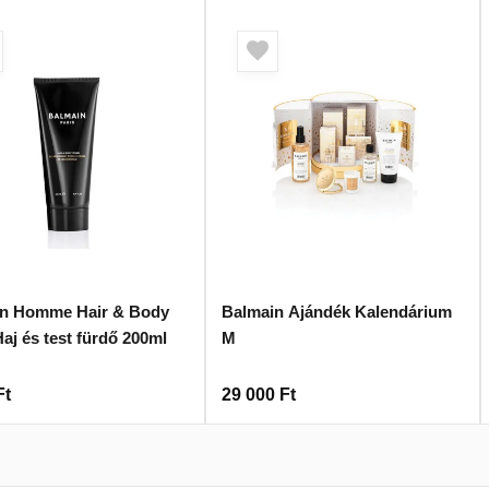
in Homme Hair & Body
Balmain Ajándék Kalendárium
aj és test fürdő 200ml
M
Ft
29 000
Ft