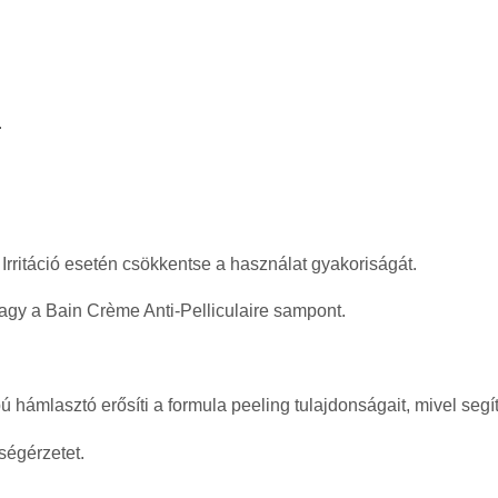
.
 Irritáció esetén csökkentse a használat gyakoriságát.
vagy a Bain Crème Anti-Pelliculaire sampont.
 hámlasztó erősíti a formula peeling tulajdonságait, mivel segít f
ségérzetet.