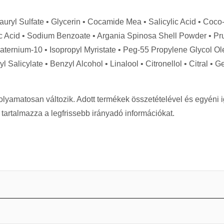
uryl Sulfate • Glycerin • Cocamide Mea • Salicylic Acid • Coco-
c Acid • Sodium Benzoate • Argania Spinosa Shell Powder • 
aternium-10 • Isopropyl Myristate • Peg-55 Propylene Glycol Ol
 Salicylate • Benzyl Alcohol • Linalool • Citronellol • Citral • 
 folyamatosan változik. Adott termékek összetételével és egyén
artalmazza a legfrissebb irányadó információkat.