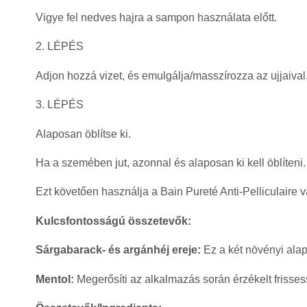
Vigye fel nedves hajra a sampon használata előtt.
2. LÉPÉS
Adjon hozzá vizet, és emulgálja/masszírozza az ujjaival
3. LÉPÉS
Alaposan öblítse ki.
Ha a szemében jut, azonnal és alaposan ki kell öblíteni.
Ezt követően használja a Bain Pureté Anti-Pelliculaire 
Kulcsfontosságú összetevők:
Sárgabarack- és argánhéj ereje:
Ez a két növényi alapú
Mentol:
Megerősíti az alkalmazás során érzékelt frisses