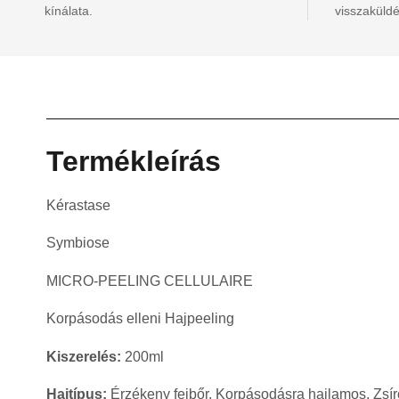
kínálata.
visszaküldé
Termékleírás
Kérastase
Symbiose
MICRO-PEELING CELLULAIRE
Korpásodás elleni Hajpeeling
Kiszerelés:
200ml
Hajtípus:
Érzékeny fejbőr, Korpásodásra hajlamos, Zsír