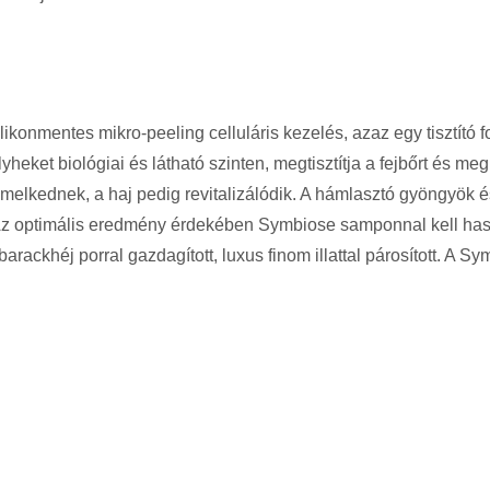
ikonmentes mikro-peeling celluláris kezelés, azaz egy tisztító
lyheket biológiai és látható szinten, megtisztítja a fejbőrt és me
elkednek, a haj pedig revitalizálódik. A hámlasztó gyöngyök és
Az optimális eredmény érdekében Symbiose samponnal kell hasz
barackhéj porral gazdagított, luxus finom illattal párosított. A 