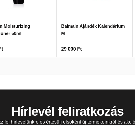
n Moisturizing
Balmain Ajándék Kalendárium
ioner 50ml
M
Ft
29 000
Ft
Hírlevél feliratkozás
zz fel hírlevelünkre és értesülj elsőként új termékeinkről és akció