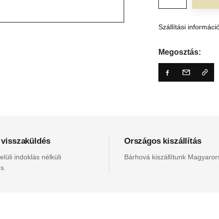
Szállítási informáci
Megosztás:
 visszaküldés
Országos kiszállítás
lüli indoklás nélküli
Bárhová kiszállítunk Magyaro
s.