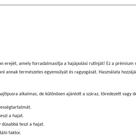
erejét, amely forradalmasítja a hajápolási rutinját! Ez a prémium 
lítani annak természetes egyensúlyát és ragyogását. Használata hozzá
usra alkalmas, de különösen ajánlott a száraz, töredezett vagy de
vességtartalmát.
szi a hajat.
dúsabbá teszi a hajat.
áló faktor.