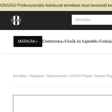
! Professzionális fodrászati termékek most bevezető kedvezm
MÁRKÁK
Elektronika
Fésűk és hajkefék
Fodrás
Kezdőlap
/
Hajápolás
/
Hajsamponok
/ LUXOYA Repair Sampon Regen