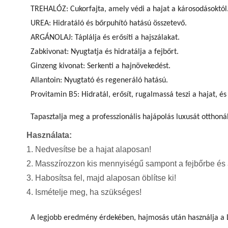
TREHALÓZ: Cukorfajta, amely védi a hajat a károsodásoktól
UREA: Hidratáló és bőrpuhító hatású összetevő.
ARGÁNOLAJ: Táplálja és erősíti a hajszálakat.
Zabkivonat: Nyugtatja és hidratálja a fejbőrt.
Ginzeng kivonat: Serkenti a hajnövekedést.
Allantoin: Nyugtató és regeneráló hatású.
Provitamin B5: Hidratál, erősít, rugalmassá teszi a hajat, és
Tapasztalja meg a professzionális hajápolás luxusát ott
Használata:
1. Nedvesítse be a hajat alaposan!
2. Masszírozzon kis mennyiségű sampont a fejbőrbe és 
3. Habosítsa fel, majd alaposan öblítse ki!
4. Ismételje meg, ha szükséges!
A legjobb eredmény érdekében, hajmosás után használja a