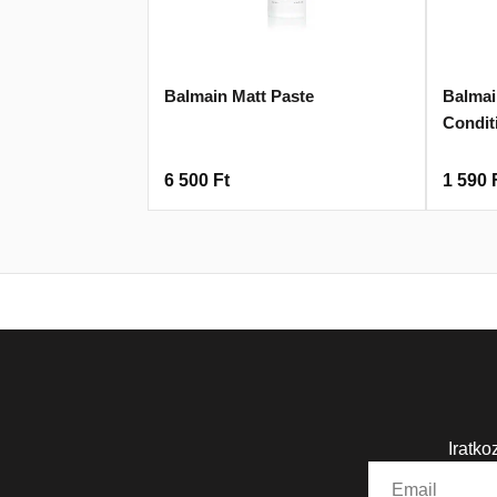
Balmain Matt Paste
Balmai
Condit
6 500
Ft
1 590
Iratko