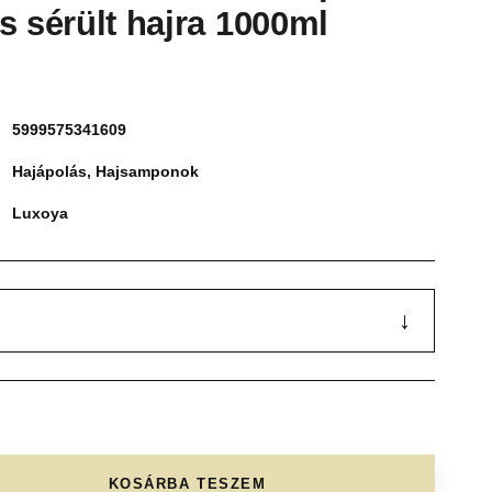
s sérült hajra 1000ml
5999575341609
Hajápolás
,
Hajsamponok
Luxoya
↓
KOSÁRBA TESZEM