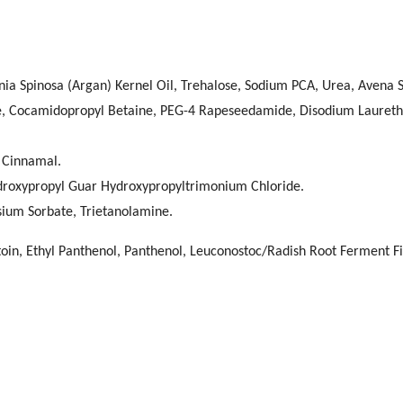
nia Spinosa (Argan) Kernel Oil, Trehalose, Sodium PCA, Urea, Avena S
 Cocamidopropyl Betaine, PEG-4 Rapeseedamide, Disodium Laureth 
 Cinnamal.
droxypropyl Guar Hydroxypropyltrimonium Chloride.
sium Sorbate, Trietanolamine.
toin, Ethyl Panthenol, Panthenol, Leuconostoc/Radish Root Ferment Fi