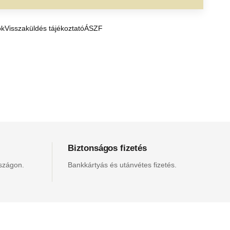
ók
Visszaküldés tájékoztató
ÁSZF
Biztonságos fizetés
rszágon.
Bankkártyás és utánvétes fizetés.