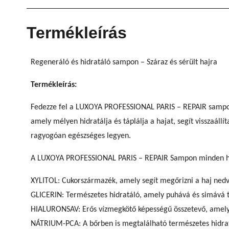
Termékleírás
Regeneráló és hidratáló sampon – Száraz és sérült hajra
Termékleírás:
Fedezze fel a LUXOYA PROFESSIONAL PARIS – REPAIR sampon 
amely mélyen hidratálja és táplálja a hajat, segít visszaál
ragyogóan egészséges legyen.
A LUXOYA PROFESSIONAL PARIS – REPAIR Sampon minden hajtíp
XYLITOL: Cukorszármazék, amely segít megőrizni a haj ned
GLICERIN: Természetes hidratáló, amely puhává és simává te
HIALURONSAV: Erős vízmegkötő képességű összetevő, amely 
NÁTRIUM-PCA: A bőrben is megtalálható természetes hidrat