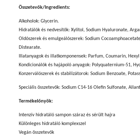
Összetevők/Ingredients:
Alkoholok: Glycerin.
Hidratálók és nedvesítők: Xylitol, Sodium Hyaluronate, Arga
Oldószerek és emulgeálószerek: Sodium Cocoamphoacetate,
Distearate.
Illatanyagok és illatkomponensek: Parfum, Coumarin, Hexyl
Kondicionálók és hajápoló anyagok: Polyquaternium-51, Hy
Konzerválószerek és stabilizátorok: Sodium Benzoate, Potas
Speciális összetevők: Sodium C14-16 Olefin Sulfonate, Allan
Termékelőnyök:
Intenzív hidratáló sampon száraz és sérült hajra
Különleges hidratáló komplexszel
Vegán összetevők