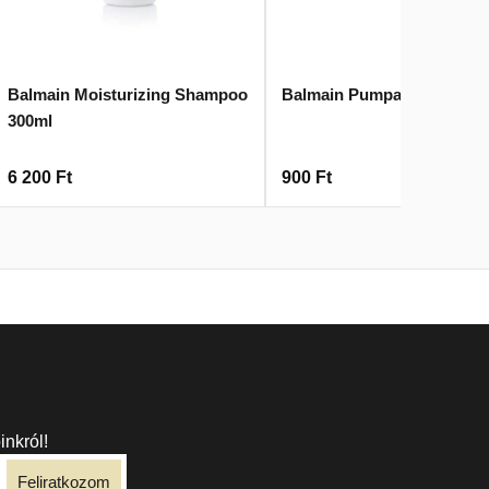
Balmain Moisturizing Shampoo
Balmain Pumpa 1L Fehér
300ml
6 200
Ft
900
Ft
inkról!
Feliratkozom