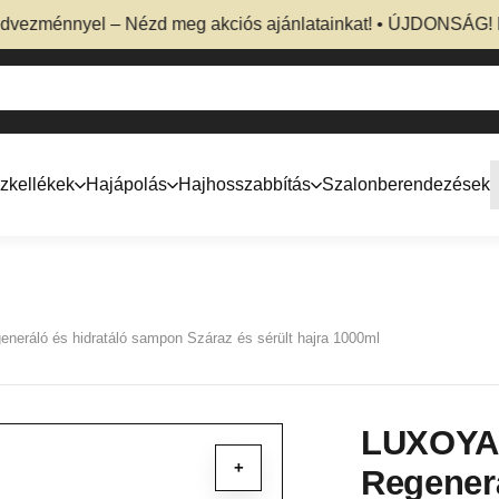
énnyel – Nézd meg akciós ajánlatainkat! • ÚJDONSÁG! Profess
zkellékek
Hajápolás
Hajhosszabbítás
Szalonberendezések
eráló és hidratáló sampon Száraz és sérült hajra 1000ml
LUXOYA
+
Regener