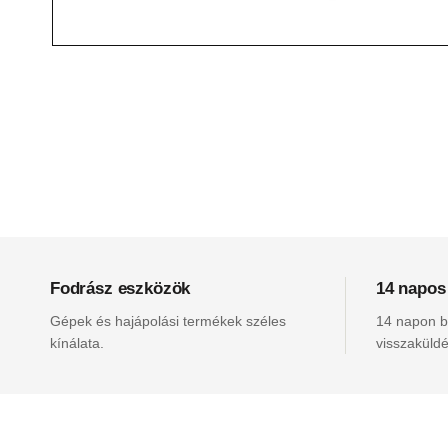
Fodrász eszközök
14 napos
Gépek és hajápolási termékek széles
14 napon be
kínálata.
visszaküldé