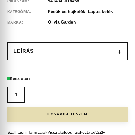
5414343018458
CIKKSZÁM:
Fésűk és hajkefék
,
Lapos kefék
KATEGÓRIA:
Olivia Garden
MÁRKA:
↓
LEÍRÁS
Készleten
KOSÁRBA TESZEM
Szállítási információk
Visszaküldés tájékoztató
ÁSZF