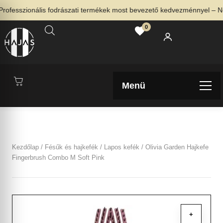
esszionális fodrászati termékek most bevezető kedvezménnyel – Nézd
0
Menü
Kezdőlap
/
Fésűk és hajkefék
/
Lapos kefék
/ Olivia Garden Hajkefe
Fingerbrush Combo M Soft Pink
+