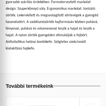
gyorsabb szárítás érdekében. Formaterveztett markolat
design. Szuperkönnyű súly. Ergonomikus markolat. Ionizáló
sörték. Lekerekített és megvastagított sörtevégek a gyengéd
használatért. A vaddisznósörték hajformázás közben puhává,
fényessé, puhává és volumenessé teszik a hajat és teszik a
hajat. A nylon sörték gyengéden stimulálják a fejbőrt.
Antisztatikus hatású bontókefe. Szögletes szekcionált
kialakítású hajkefe.
További termékeink