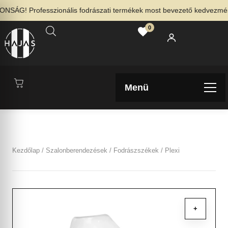
SÁG! Professzionális fodrászati termékek most bevezető kedvezménnye
0
Menü
Kezdőlap
/
Szalonberendezések
/
Fodrászszékek
/ Plexi
+