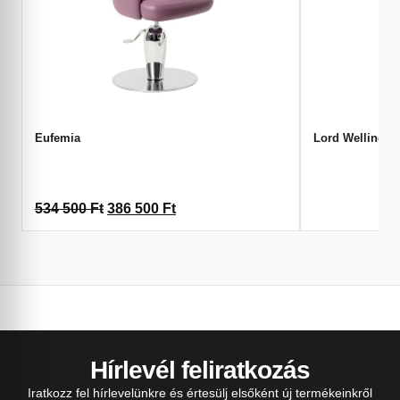
Eufemia
Lord Wellingto
534 500
Ft
386 500
Ft
Hírlevél feliratkozás
Iratkozz fel hírlevelünkre és értesülj elsőként új termékeinkről