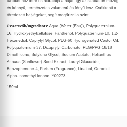
fürtöket hoz létre és hidratálja a hajat, így az szabadon mozog
és könnyű, természetes volumenű és fényű lesz. Csökkenti a
töredezett hajvégeket, segít megőrizni a színt.
Aqua (Water (Eau)), Polyquaternium-
Összetevők/Ingredients:
16, Hydroxyethylcellulose, Panthenol, Polyquaternium-10, 1,2-
Hexanediol, Caprylyl Glycol, PEG-60 Hydrogenated Castor Oil,
Polyquaternium-37, Dicaprylyl Carbonate, PEG/PPG-18/18
Dimethicone, Butylene Glycol, Sodium Acetate, Helianthus
Annuus (Sunflower) Seed Extract, Lauryl Glucoside,
Benzophenone-4, Parfum (Fragrance), Linalool, Geraniol,
Alpha-Isomethyl Ionone. Y00273.
150ml