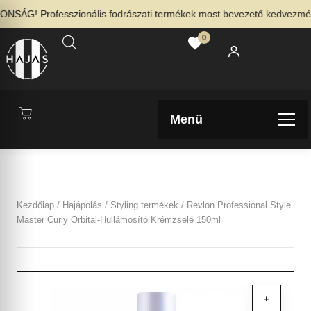
SÁG! Professzionális fodrászati termékek most bevezető kedvezménny
0
Menü
Kezdőlap
/
Hajápolás
/
Styling termékek
/ Revlon Professional Style
Master Curly Orbital-Hullámosító Krémzselé 150ml
+