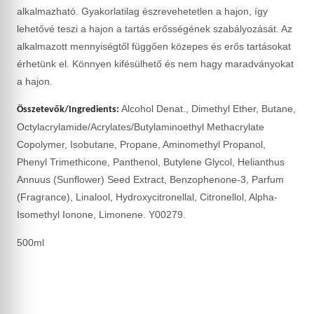
alkalmazható. Gyakorlatilag észrevehetetlen a hajon, így
lehetővé teszi a hajon a tartás erősségének szabályozását. Az
alkalmazott mennyiségtől függően közepes és erős tartásokat
érhetünk el. Könnyen kifésülhető és nem hagy maradványokat
a hajon.
Alcohol Denat., Dimethyl Ether, Butane,
Összetevők/Ingredients:
Octylacrylamide/Acrylates/Butylaminoethyl Methacrylate
Copolymer, Isobutane, Propane, Aminomethyl Propanol,
Phenyl Trimethicone, Panthenol, Butylene Glycol, Helianthus
Annuus (Sunflower) Seed Extract, Benzophenone-3, Parfum
(Fragrance), Linalool, Hydroxycitronellal, Citronellol, Alpha-
Isomethyl Ionone, Limonene. Y00279.
500ml