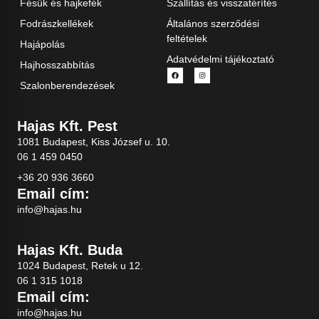
Fésűk és hajkefék
Szállítás és visszatérítés
Fodrászkellékek
Általános szerződési
feltételek
Hajápolás
Adatvédelmi tájékoztató
Hajhosszabbítás
Szalonberendezések
Hajas Kft. Pest
1081 Budapest, Kiss József u. 10.
06 1 459 0450
+36 20 936 3660
Email cím:
info@hajas.hu
Hajas Kft. Buda
1024 Budapest, Retek u 12.
06 1 315 1018
Email cím:
info@hajas.hu