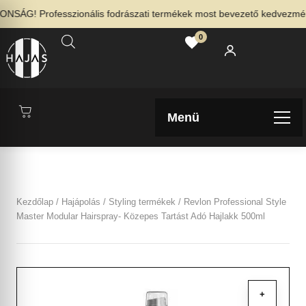
SÁG! Professzionális fodrászati termékek most bevezető kedvezménny
0
Menü
Kezdőlap
/
Hajápolás
/
Styling termékek
/ Revlon Professional Style
Master Modular Hairspray- Közepes Tartást Adó Hajlakk 500ml
+