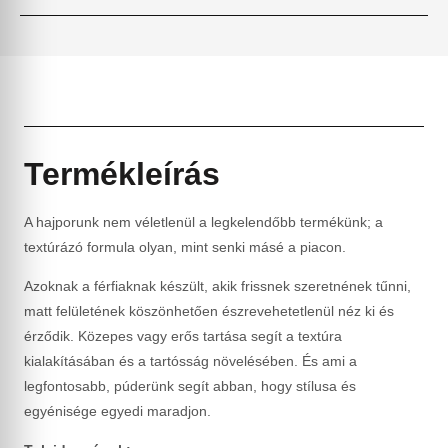
Termékleírás
A hajporunk nem véletlenül a legkelendőbb termékünk; a
textúrázó formula olyan, mint senki másé a piacon.
Azoknak a férfiaknak készült, akik frissnek szeretnének tűnni,
matt felületének köszönhetően észrevehetetlenül néz ki és
érződik. Közepes vagy erős tartása segít a textúra
kialakításában és a tartósság növelésében. És ami a
legfontosabb, púderünk segít abban, hogy stílusa és
egyénisége egyedi maradjon.