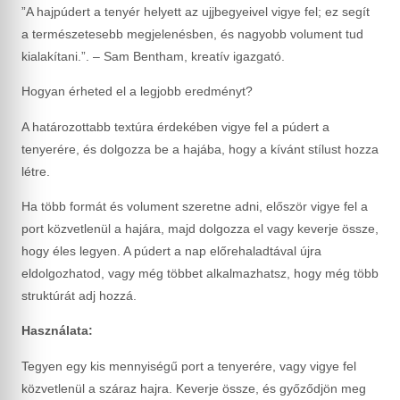
”A hajpúdert a tenyér helyett az ujjbegyeivel vigye fel; ez segít
a természetesebb megjelenésben, és nagyobb volument tud
kialakítani.”. – Sam Bentham, kreatív igazgató.
Hogyan érheted el a legjobb eredményt?
A határozottabb textúra érdekében vigye fel a púdert a
tenyerére, és dolgozza be a hajába, hogy a kívánt stílust hozza
létre.
Ha több formát és volument szeretne adni, először vigye fel a
port közvetlenül a hajára, majd dolgozza el vagy keverje össze,
hogy éles legyen. A púdert a nap előrehaladtával újra
eldolgozhatod, vagy még többet alkalmazhatsz, hogy még több
struktúrát adj hozzá.
Használata:
Tegyen egy kis mennyiségű port a tenyerére, vagy vigye fel
közvetlenül a száraz hajra. Keverje össze, és győződjön meg