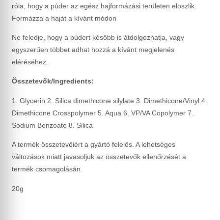
róla, hogy a púder az egész hajformázási területen eloszlik.
Formázza a haját a kívánt módon
Ne feledje, hogy a púdert később is átdolgozhatja, vagy
egyszerűen többet adhat hozzá a kívánt megjelenés
eléréséhez.
Összetevők/Ingredients:
1. Glycerin 2. Silica dimethicone silylate 3. Dimethicone/Vinyl 4.
Dimethicone Crosspolymer 5. Aqua 6. VP/VA Copolymer 7.
Sodium Benzoate 8. Silica
A termék összetevőiért a gyártó felelős. A lehetséges
változások miatt javasoljuk az összetevők ellenőrzését a
termék csomagolásán.
20g