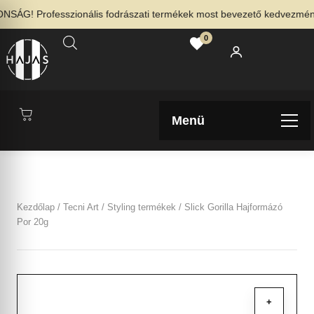
ÁG! Professzionális fodrászati termékek most bevezető kedvezménnyel
0
Menü
Kezdőlap
/
Tecni Art
/
Styling termékek
/ Slick Gorilla Hajformázó
Por 20g
+