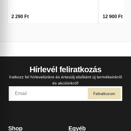
2 290
Ft
12 900
Ft
Hírlevél feliratkozás
Iratkozz fel hírlevelünkre és értesülj elsőként új termékeinkről
és akcióinkról!
Feliratkozom
Shop
Egyéb