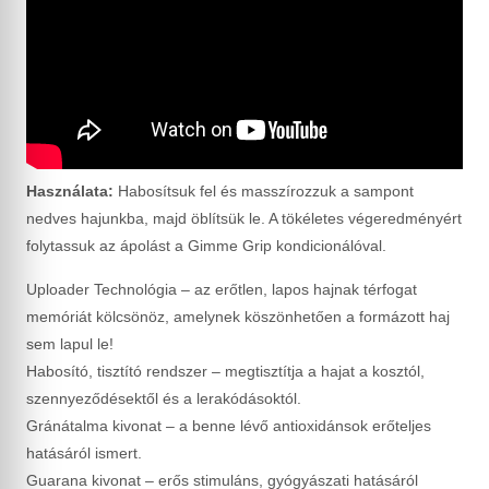
Használata:
Habosítsuk fel és masszírozzuk a sampont
nedves hajunkba, majd öblítsük le. A tökéletes végeredményért
folytassuk az ápolást a Gimme Grip kondicionálóval.
Uploader Technológia – az erőtlen, lapos hajnak térfogat
memóriát kölcsönöz, amelynek köszönhetően a formázott haj
sem lapul le!
Habosító, tisztító rendszer – megtisztítja a hajat a kosztól,
szennyeződésektől és a lerakódásoktól.
Gránátalma kivonat – a benne lévő antioxidánsok erőteljes
hatásáról ismert.
Guarana kivonat – erős stimuláns, gyógyászati hatásáról