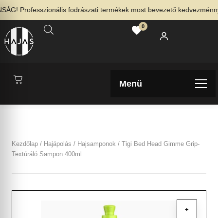
! Professzionális fodrászati termékek most bevezető kedvezménnyel 
0
Menü
Kezdőlap
/
Hajápolás
/
Hajsamponok
/ Tigi Bed Head Gimme Grip-
Textúráló Sampon 400ml
+