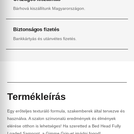
Bárhová kiszállítunk Magyarországon.
Biztonságos fizetés
Bankkártyás és utánvétes fizetés.
Termékleírás
Egy erőteljes texturáló formula, szakemberek által tervezve és
használva. A szalon színvonalú eredmények és élmények
elérése otthon is lehetséges! Ha szeretted a Bed Head Fully
Loaded Sampont, a Gimme Grip-et imádni fogod!