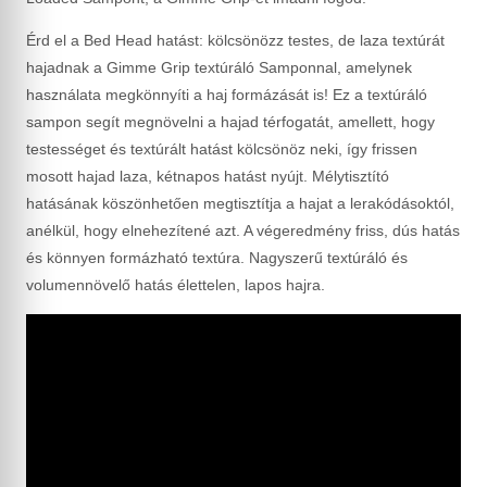
Érd el a Bed Head hatást: kölcsönözz testes, de laza textúrát
hajadnak a Gimme Grip textúráló Samponnal, amelynek
használata megkönnyíti a haj formázását is! Ez a textúráló
sampon segít megnövelni a hajad térfogatát, amellett, hogy
testességet és textúrált hatást kölcsönöz neki, így frissen
mosott hajad laza, kétnapos hatást nyújt. Mélytisztító
hatásának köszönhetően megtisztítja a hajat a lerakódásoktól,
anélkül, hogy elnehezítené azt. A végeredmény friss, dús hatás
és könnyen formázható textúra. Nagyszerű textúráló és
volumennövelő hatás élettelen, lapos hajra.