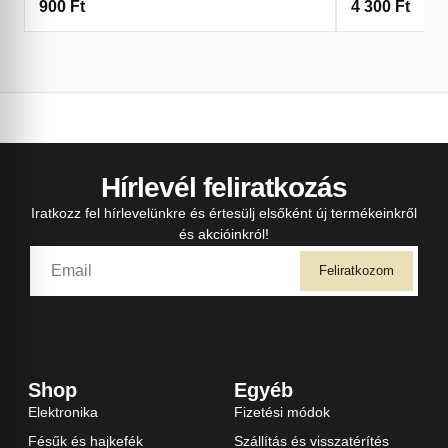
900
Ft
4 300
Ft
Hírlevél feliratkozás
Iratkozz fel hírlevelünkre és értesülj elsőként új termékeinkről
és akcióinkról!
Feliratkozom
Shop
Egyéb
Elektronika
Fizetési módok
Fésűk és hajkefék
Szállítás és visszatérítés