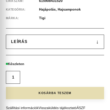
615908431520
CIKKSZÁM:
Hajápolás
,
Hajsamponok
KATEGÓRIA:
Tigi
MÁRKA:
↓
LEÍRÁS
Készleten
KOSÁRBA TESZEM
Szállítási információk
Visszaküldés tájékoztató
ÁSZF