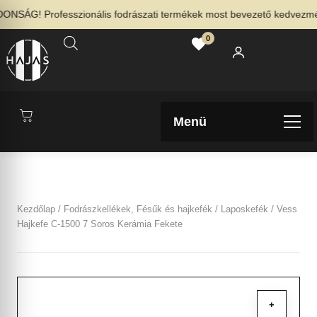
NSÁG! Professzionális fodrászati termékek most bevezető kedvezménny
0
Menü
Kezdőlap
/
Fodrászkellékek, Fésűk és hajkefék
/
Laposkefék
/ Vess
Hajkefe C-1500 7 Soros Kerámia Fekete
+