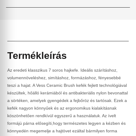
Termékleírás
Az eredeti klasszikus 7 soros hajkefe. Ideális szárításhoz,
volumennöveléshez, simításhoz, formázáshoz, fényesebbé
teszi a hajat. A Vess Ceramic Brush kefék fejlett technológiával
készültek, hőálló kerámiából és antibakteriális nylon bevonattal
a sörtéken, amelyek gyengédek a fejbőröz és tartósak. Ezek a
kefék nagyon könnyűek és az ergonomikus kialakításnak
köszönhetően rendkívül egyszerű a használatuk. Az ívelt
formájú párna elősegíti,hogy természetes legyen a kézben és
könnyedén megemelje a hajtövet ezáltal bármilyen forma