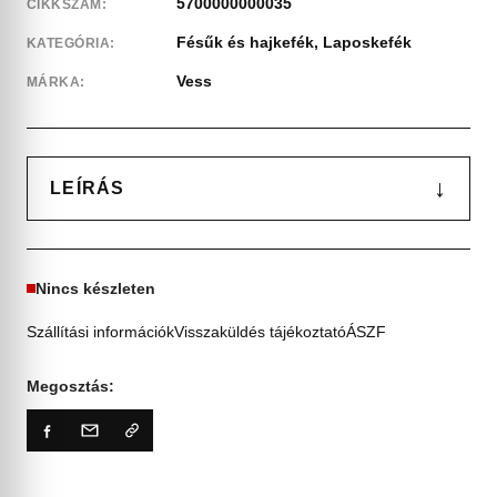
5700000000035
CIKKSZÁM:
Fésűk és hajkefék
,
Laposkefék
KATEGÓRIA:
Vess
MÁRKA:
↓
LEÍRÁS
Nincs készleten
Szállítási információk
Visszaküldés tájékoztató
ÁSZF
Megosztás: