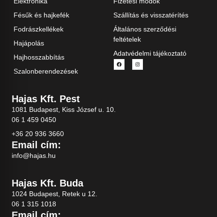
Elektronika
Fizetési módok
Fésűk és hajkefék
Szállítás és visszatérítés
Fodrászkellékek
Általános szerződési
feltételek
Hajápolás
Adatvédelmi tájékoztató
Hajhosszabbítás
Szalonberendezések
Hajas Kft. Pest
1081 Budapest, Kiss József u. 10.
06 1 459 0450
+36 20 936 3660
Email cím:
info@hajas.hu
Hajas Kft. Buda
1024 Budapest, Retek u 12.
06 1 315 1018
Email cím: