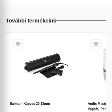
További termékeink
Balmain Kúpvas 25-13mm
Andis Master Cordless L
Vágófej Penges