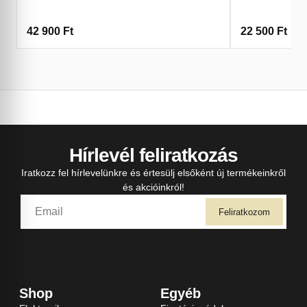
42 900
Ft
22 500
Ft
Hírlevél feliratkozás
Iratkozz fel hírlevelünkre és értesülj elsőként új termékeinkről
és akcióinkról!
Feliratkozom
Shop
Egyéb