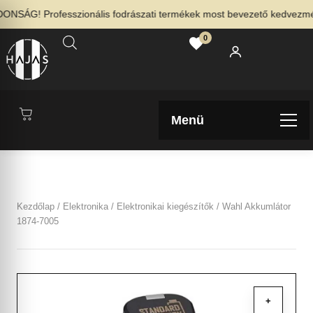
NSÁG! Professzionális fodrászati termékek most bevezető kedvezménny
0
Menü
Kezdőlap
/
Elektronika
/
Elektronikai kiegészítők
/ Wahl Akkumlátor
1874-7005
+