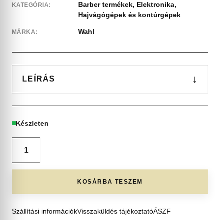
Barber termékek
,
Elektronika
,
KATEGÓRIA:
Hajvágógépek és kontúrgépek
Wahl
MÁRKA:
↓
LEÍRÁS
Készleten
KOSÁRBA TESZEM
Szállítási információk
Visszaküldés tájékoztató
ÁSZF