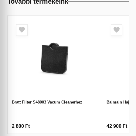
További termékeink
Bratt Filter S48003 Vacum Cleanerhez
Balmain Hajsü
2 800
Ft
42 900
Ft