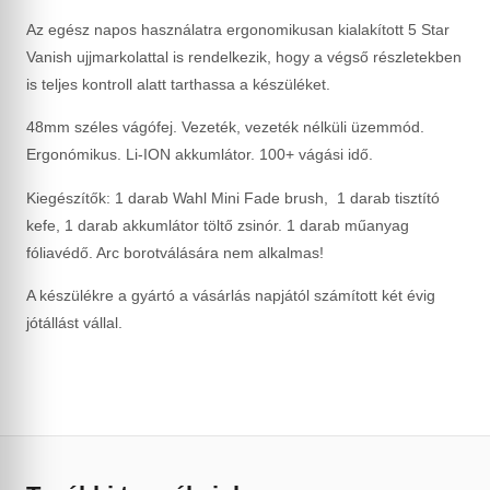
Az egész napos használatra ergonomikusan kialakított 5 Star
Vanish ujjmarkolattal is rendelkezik, hogy a végső részletekben
is teljes kontroll alatt tarthassa a készüléket.
48mm széles vágófej. Vezeték, vezeték nélküli üzemmód.
Ergonómikus. Li-ION akkumlátor. 100+ vágási idő.
Kiegészítők: 1 darab Wahl Mini Fade brush, 1 darab tisztító
kefe, 1 darab akkumlátor töltő zsinór. 1 darab műanyag
fóliavédő. Arc borotválására nem alkalmas!
A készülékre a gyártó a vásárlás napjától számított két évig
jótállást vállal.