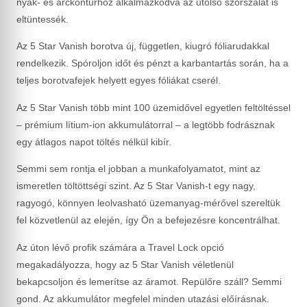
nyak- és arckontúrhoz alkalmazkodva az utolsó szőrszálat is
eltüntessék.
Az 5 Star Vanish borotva új, független, kiugró fóliarudakkal
rendelkezik. Spóroljon időt és pénzt a karbantartás során, ha a
teljes borotvafejek helyett egyes fóliákat cserél.
Az 5 Star Vanish több mint 100 üzemidővel egyetlen feltöltéssel
– prémium lítium-ion akkumulátorral – a legtöbb fodrásznak
egy átlagos napot töltés nélkül kibír.
Semmi sem rontja el jobban a munkafolyamatot, mint az
ismeretlen töltöttségi szint. Az 5 Star Vanish-t egy nagy,
ragyogó, könnyen leolvasható üzemanyag-mérővel szereltük
fel közvetlenül az elején, így Ön a befejezésre koncentrálhat.
Az úton lévő profik számára a Travel Lock opció
megakadályozza, hogy az 5 Star Vanish véletlenül
bekapcsoljon és lemerítse az áramot. Repülőre száll? Semmi
gond. Az akkumulátor megfelel minden utazási előírásnak.