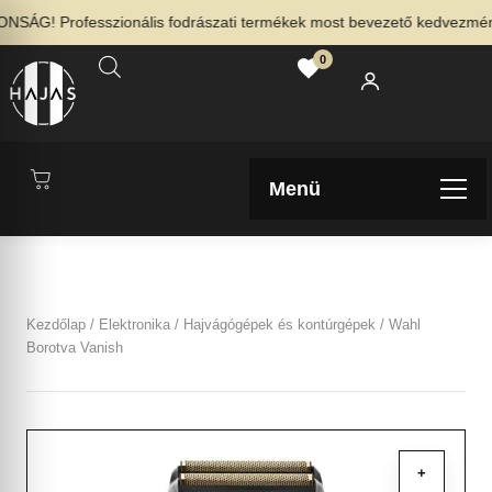
ÁG! Professzionális fodrászati termékek most bevezető kedvezménnye
0
Menü
Kezdőlap
/
Elektronika
/
Hajvágógépek és kontúrgépek
/ Wahl
Borotva Vanish
+