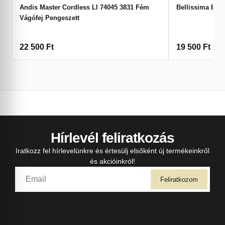
Andis Master Cordless LI 74045 3831 Fém
Bellissima Bea
Vágófej Pengeszett
22 500
Ft
19 500
Ft
Hírlevél feliratkozás
Iratkozz fel hírlevelünkre és értesülj elsőként új termékeinkről
és akcióinkról!
Feliratkozom