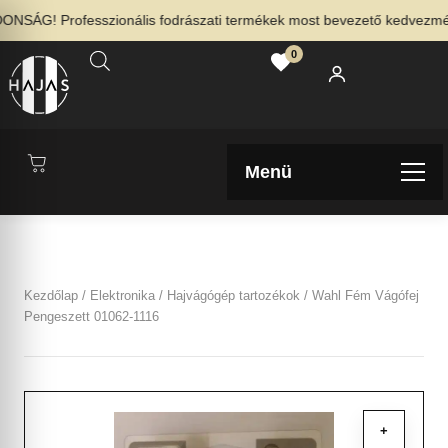
SÁG! Professzionális fodrászati termékek most bevezető kedvezménny
0
Menü
Kezdőlap
/
Elektronika
/
Hajvágógép tartozékok
/ Wahl Fém Vágófej
Pengeszett 01062-1116
+