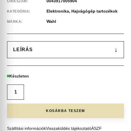
0043917005904
CIKKSZÁM:
Elektronika
,
Hajvágógép tartozékok
KATEGÓRIA:
Wahl
MÁRKA:
↓
LEÍRÁS
Készleten
KOSÁRBA TESZEM
Szállítási információk
Visszaküldés tájékoztató
ÁSZF