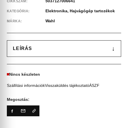
5037127006641
CIKKSZÁM:
Elektronika
,
Hajvágógép tartozékok
KATEGÓRIA:
Wahl
MÁRKA:
↓
LEÍRÁS
Nincs készleten
Szállítási információk
Visszaküldés tájékoztató
ÁSZF
Megosztás: