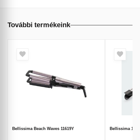
További termékeink
Bellissima Beach Waves 11619Y
Belliss