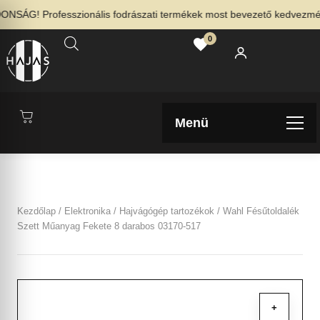
SÁG! Professzionális fodrászati termékek most bevezető kedvezménny
0
Menü
Kezdőlap
/
Elektronika
/
Hajvágógép tartozékok
/ Wahl Fésűtoldalék
Szett Műanyag Fekete 8 darabos 03170-517
+