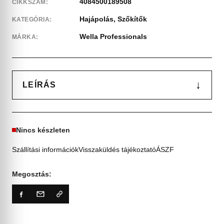
4084500189508
CIKKSZÁM:
Hajápolás
,
Szőkítők
KATEGÓRIA:
Wella Professionals
MÁRKA:
↓
LEÍRÁS
Nincs készleten
Szállítási információk
Visszaküldés tájékoztató
ÁSZF
Megosztás: