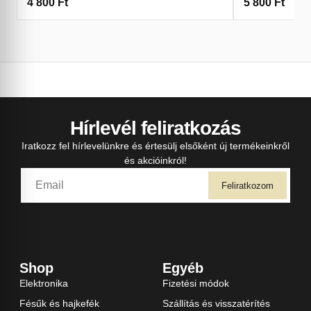
4 800
Ft
5 800
Ft
Hírlevél feliratkozás
Iratkozz fel hírlevelünkre és értesülj elsőként új termékeinkről
és akcióinkról!
Feliratkozom
Shop
Egyéb
Elektronika
Fizetési módok
Fésűk és hajkefék
Szállítás és visszatérítés