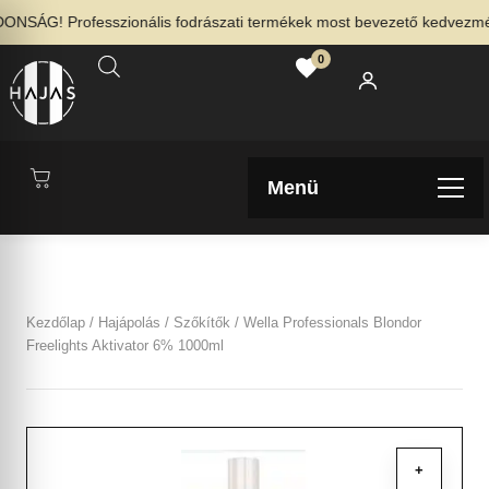
NSÁG! Professzionális fodrászati termékek most bevezető kedvezménny
0
Menü
Kezdőlap
/
Hajápolás
/
Szőkítők
/ Wella Professionals Blondor
Freelights Aktivator 6% 1000ml
+