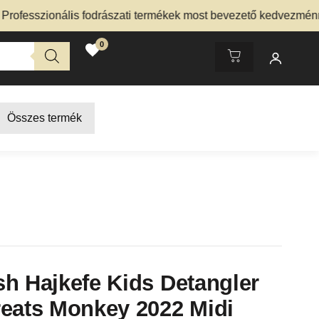
esszionális fodrászati termékek most bevezető kedvezménnyel
0
Összes termék
h Hajkefe Kids Detangler
reats Monkey 2022 Midi