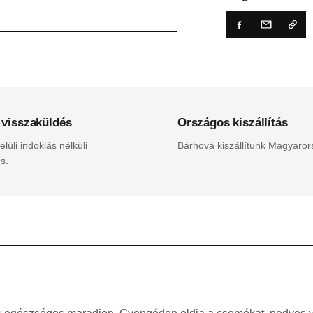
 visszaküldés
Országos kiszállítás
lüli indoklás nélküli
Bárhová kiszállítunk Magyaro
s.