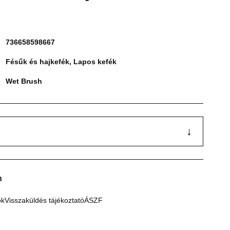
736658598667
Fésűk és hajkefék
,
Lapos kefék
Wet Brush
↓
n
ók
Visszaküldés tájékoztató
ÁSZF