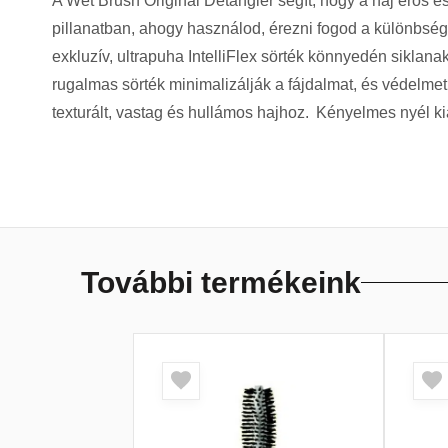
A Wet Brush Original Detangler segít, hogy a haj erős
pillanatban, ahogy használod, érezni fogod a különbsé
exkluzív, ultrapuha IntelliFlex sörték könnyedén siklan
rugalmas sörték minimalizálják a fájdalmat, és védelme
texturált, vastag és hullámos hajhoz. Kényelmes nyél kial
További termékeink