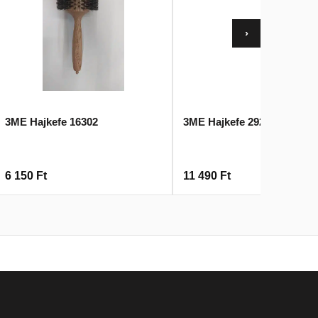
›
3ME Hajkefe 16302
3ME Hajkefe 2922
6 150
Ft
11 490
Ft