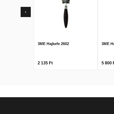
‹
3ME Hajkefe 2602
3ME Ha
2 135
Ft
5 800