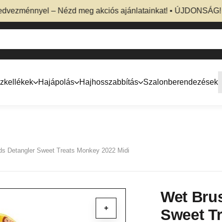
ezménnyel – Nézd meg akciós ajánlatainkat! • ÚJDONSÁG! Prof
zkellékek
Hajápolás
Hajhosszabbítás
Szalonberendezések
ds Detangler Sweet Treats Monkey 2022 Midi
Wet Brus
+
Sweet T