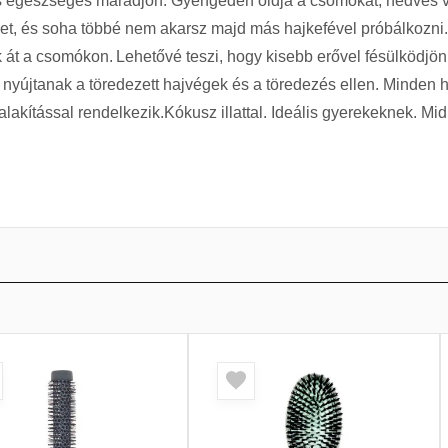
 és egészséges maradjon. Gyengéden oldja a csomókat, nedves 
get, és soha többé nem akarsz majd más hajkefével próbálkozni
ak át a csomókon. Lehetővé teszi, hogy kisebb erővel fésülködjön
t nyújtanak a töredezett hajvégek és a töredezés ellen. Minde
akítással rendelkezik.Kókusz illattal. Ideális gyerekeknek. Midi 