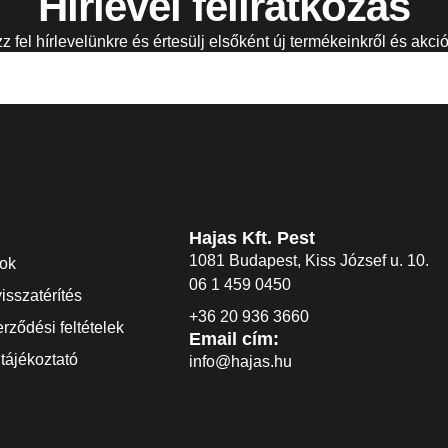
Hírlevél feliratkozás
zz fel hírlevelünkre és értesülj elsőként új termékeinkről és akció
Hajas Kft. Pest
1081 Budapest, Kiss József u. 10.
dok
06 1 459 0450
visszatérítés
+36 20 936 3660
rződési feltételek
Email cím:
tájékoztató
info@hajas.hu