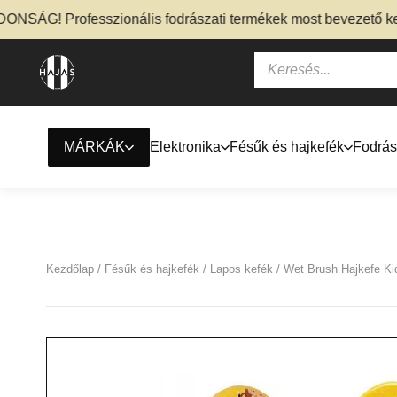
SÁG! Professzionális fodrászati termékek most bevezető kedv
MÁRKÁK
Elektronika
Fésűk és hajkefék
Fodrás
Kezdőlap
/
Fésűk és hajkefék
/
Lapos kefék
/ Wet Brush Hajkefe Ki