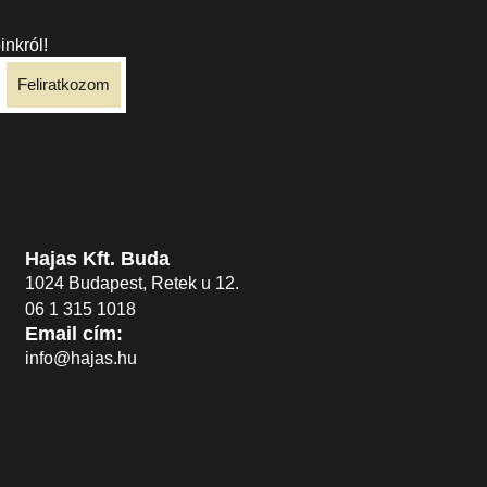
inkról!
Feliratkozom
Hajas Kft. Buda
1024 Budapest, Retek u 12.
06 1 315 1018
Email cím:
info@hajas.hu