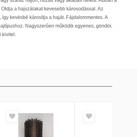
vagy száraz hajon, húzás vagy akadás nélkül. Abban a
. Oldja a hajszálakat kevesebb károsodással. Az
, így kevésbé károsítja a haját. Fájdalommentes. A
n hajtípushoz. Nagyszerűen működik egyenes, göndör,
kivitel.