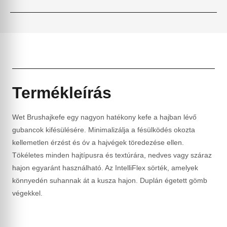
Termékleírás
Wet Brushajkefe egy nagyon hatékony kefe a hajban lévő
gubancok kifésülésére. Minimalizálja a fésülködés okozta
kellemetlen érzést és óv a hajvégek töredezése ellen.
Tökéletes minden hajtípusra és textúrára, nedves vagy száraz
hajon egyaránt használható. Az IntelliFlex sörték, amelyek
könnyedén suhannak át a kusza hajon. Duplán égetett gömb
végekkel.