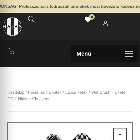
SÁG! Professzionális fodrászati termékek most bevezető kedvezménny
0
Menü
Kezdőlap
/
Fésűk és hajkefék
/
Lapos kefék
/ Wet Brush Hajkefe
OG’L Hipster Checkers
+