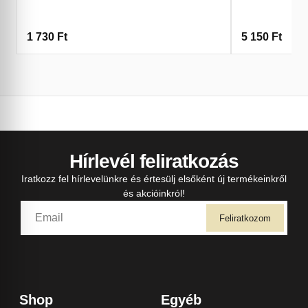
1 730
Ft
5 150
Ft
Hírlevél feliratkozás
Iratkozz fel hírlevelünkre és értesülj elsőként új termékeinkről
és akcióinkról!
Feliratkozom
Shop
Egyéb