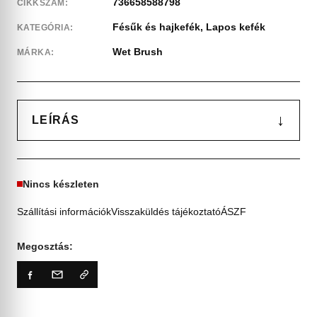
736658588798
CIKKSZÁM:
Fésűk és hajkefék
,
Lapos kefék
KATEGÓRIA:
Wet Brush
MÁRKA:
↓
LEÍRÁS
Nincs készleten
Szállítási információk
Visszaküldés tájékoztató
ÁSZF
Megosztás: