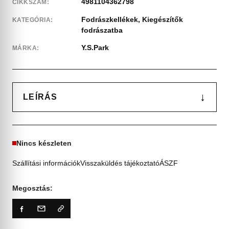
4981104362798
CIKKSZÁM:
Fodrászkellékek
,
Kiegészítők
KATEGÓRIA:
fodrászatba
Y.S.Park
MÁRKA:
↓
LEÍRÁS
Nincs készleten
Szállítási információk
Visszaküldés tájékoztató
ÁSZF
Megosztás: