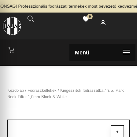
SÁG! Professzionális fodrászati termékek most bevezető kedvezménny
0
Menü
Kezdőlap
/
Fodrászkellékek
/
Kiegészítők fodrászatba
/ Y.S. Park
Neck Filter 1,0mm Black & White
+