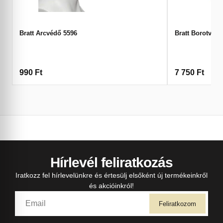
Bratt Arcvédő 5596
Bratt Borotva 1
990
Ft
7 750
Ft
Hírlevél feliratkozás
Iratkozz fel hírlevelünkre és értesülj elsőként új termékeinkről
és akcióinkról!
Feliratkozom