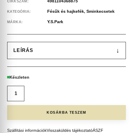
4981104368875
CIKKSZÁM:
Fésűk és hajkefék
,
Sminkecsetek
KATEGÓRIA:
Y.S.Park
MÁRKA:
↓
LEÍRÁS
Készleten
KOSÁRBA TESZEM
Szállítási információk
Visszaküldés tájékoztató
ÁSZF