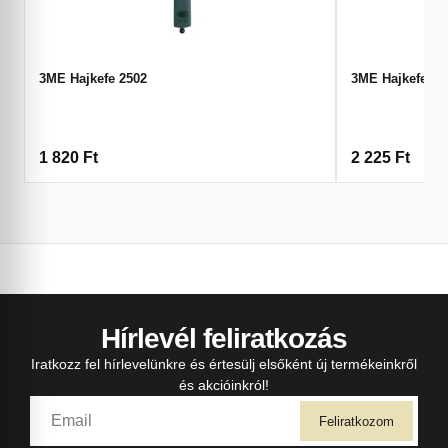
3ME Hajkefe 2502
3ME Hajkefe 25
1 820
Ft
2 225
Ft
Hírlevél feliratkozás
Iratkozz fel hírlevelünkre és értesülj elsőként új termékeinkről
és akcióinkról!
Feliratkozom