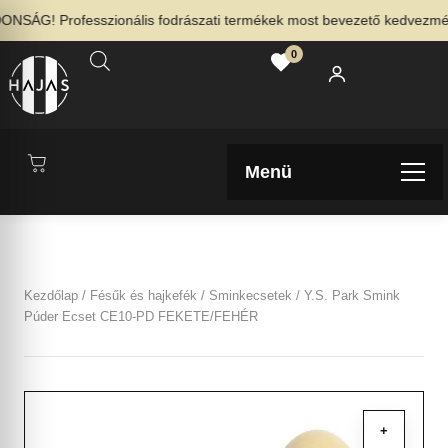
SÁG! Professzionális fodrászati termékek most bevezető kedvezménny
0
Menü
Kezdőlap
/
Fésűk és hajkefék
/
Sminkecsetek
/ Y.S. Park Smink
Púder Ecset CE10-PD FEKETE/FEHÉR
+