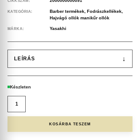
2000000000091
CIKKSZÁM:
Barber termékek
,
Fodrászkellékek
,
KATEGÓRIA:
Hajvágó ollók manikűr ollók
Yasakhi
MÁRKA:
↓
LEÍRÁS
Készleten
KOSÁRBA TESZEM