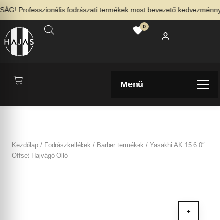
! Professzionális fodrászati termékek most bevezető kedvezménnyel 
0
Menü
Kezdőlap
/
Fodrászkellékek
/
Barber termékek
/ Yasakhi AK 15 6.0″
Offset Hajvágó Olló
+