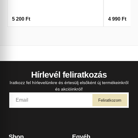
5 200
Ft
4 990
Ft
Hírlevél feliratkozás
Iratkozz fel hírlevelünkre és értesülj elsőként új termékeinkről
és akcióinkról!
Feliratkozom
Shop
Egyéb