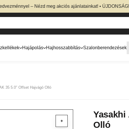
ezménnyel – Nézd meg akciós ajánlatainkat! • ÚJDONSÁG! Prof
zkellékek
Hajápolás
Hajhosszabbítás
Szalonberendezések
AK 35 5.0″ Offset Hajvágó Olló
Yasakhi 
+
Olló