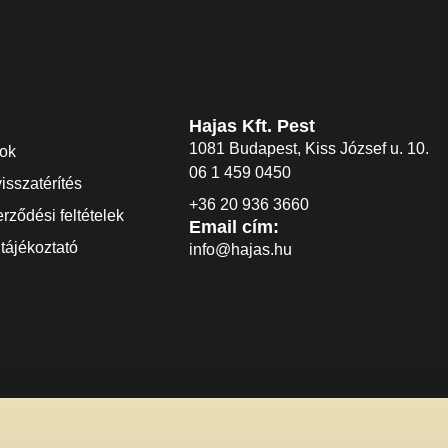
Hajas Kft. Pest
1081 Budapest, Kiss József u. 10.
dok
06 1 459 0450
visszatérítés
+36 20 936 3660
rződési feltételek
Email cím:
tájékoztató
info@hajas.hu