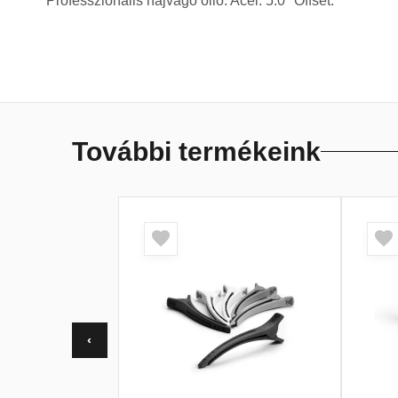
Professzionális hajvágó olló. Acél. 5.0″ Offset.
További termékeink
‹