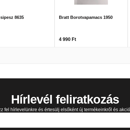
Csipesz 8635
Bratt Borotvapamacs 1950
4 990
Ft
Hírlevél feliratkozás
zz fel hírlevelünkre és értesülj elsőként új termékeinkről és akció