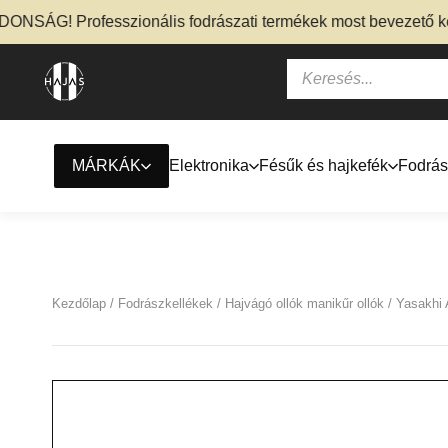
SÁG! Professzionális fodrászati termékek most bevezető kedv
MÁRKÁK
Elektronika
Fésűk és hajkefék
Fodrás
Kezdőlap
/
Fodrászkellékek
/
Hajvágó ollók manikűr ollók
/ Yasakhi 