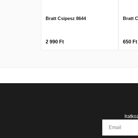
Bratt Csipesz 8644
Bratt 
2 990
Ft
650
Ft
Iratko