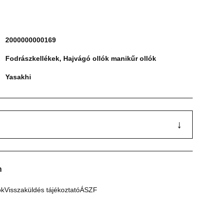
2000000000169
Fodrászkellékek
,
Hajvágó ollók manikűr ollók
Yasakhi
↓
n
ók
Visszaküldés tájékoztató
ÁSZF