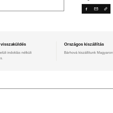
 visszaküldés
Országos kiszállítás
lüli indoklás nélküli
Bárhová kiszállítunk Magyaro
s.