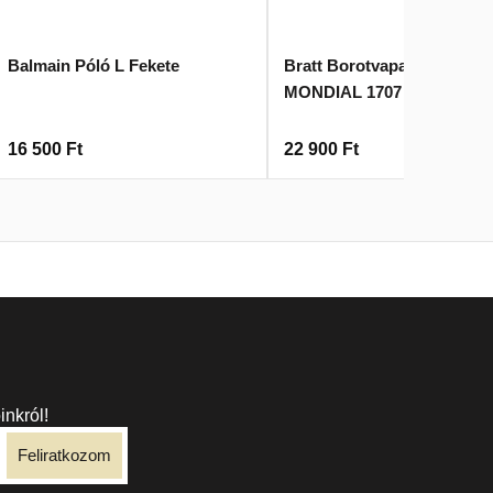
Balmain Póló L Fekete
Bratt Borotvapamacs
MONDIAL 1707
16 500
Ft
22 900
Ft
inkról!
Feliratkozom