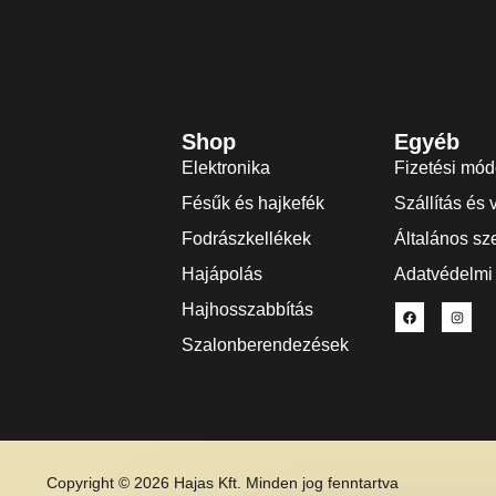
Shop
Egyéb
Elektronika
Fizetési mó
Fésűk és hajkefék
Szállítás és 
Fodrászkellékek
Általános sze
Hajápolás
Adatvédelmi 
Hajhosszabbítás
Szalonberendezések
Copyright © 2026 Hajas Kft. Minden jog fenntartva