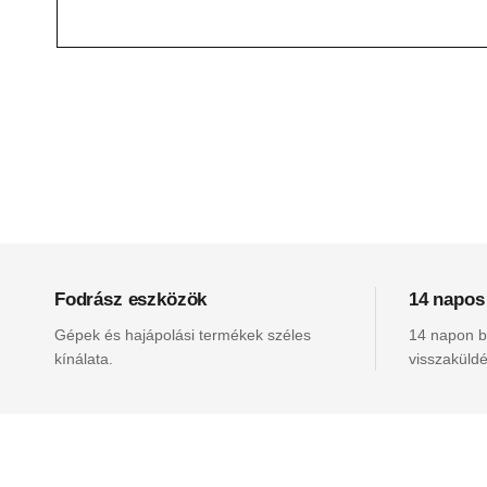
Fodrász eszközök
14 napos
Gépek és hajápolási termékek széles
14 napon be
kínálata.
visszaküldé