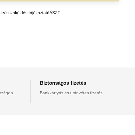
ók
Visszaküldés tájékoztató
ÁSZF
Biztonságos fizetés
rszágon.
Bankkártyás és utánvétes fizetés.