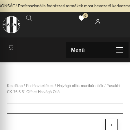
NSÁG! Professzionális fodrászati termékek most bevezető kedvezménny
0
Menü
Kezdőlap
/
Fodrászkellékek
/
Hajvágó ollók manikűr ollók
/ Yasakhi
CK 76 5.5″ Offset Hajvágó Olló
+