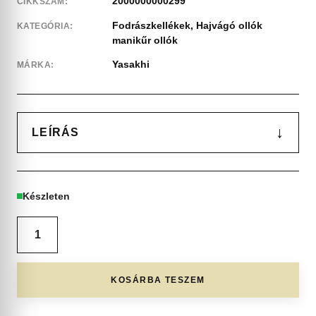
2000000000299
CIKKSZÁM:
Fodrászkellékek
,
Hajvágó ollók
KATEGÓRIA:
manikűr ollók
Yasakhi
MÁRKA:
↓
LEÍRÁS
Készleten
KOSÁRBA TESZEM