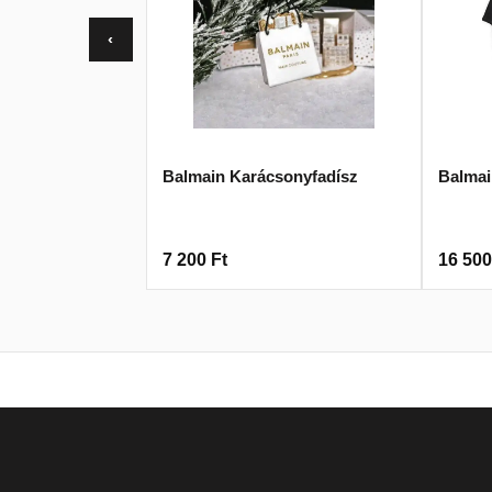
‹
Balmain Karácsonyfadísz
Balmai
7 200
Ft
16 50