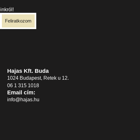
inkról!
Feliratkozom
Hajas Kft. Buda
1024 Budapest, Retek u 12.
06 1 315 1018
Email cím:
info@hajas.hu