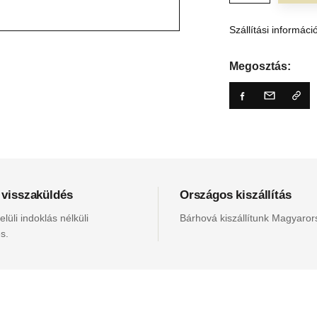
Szállítási informáci
Megosztás:
 visszaküldés
Országos kiszállítás
lüli indoklás nélküli
Bárhová kiszállítunk Magyaro
s.