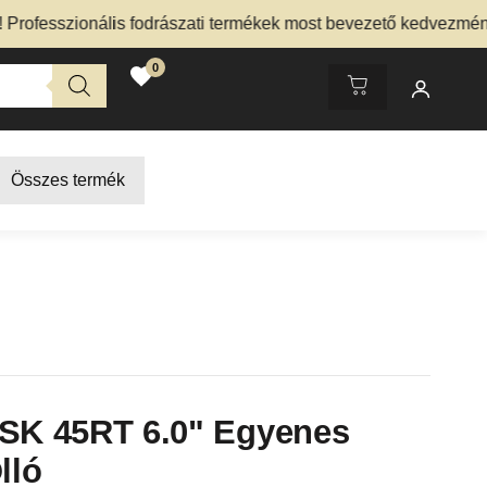
esszionális fodrászati termékek most bevezető kedvezménnyel
0
Összes termék
 SK 45RT 6.0" Egyenes
lló