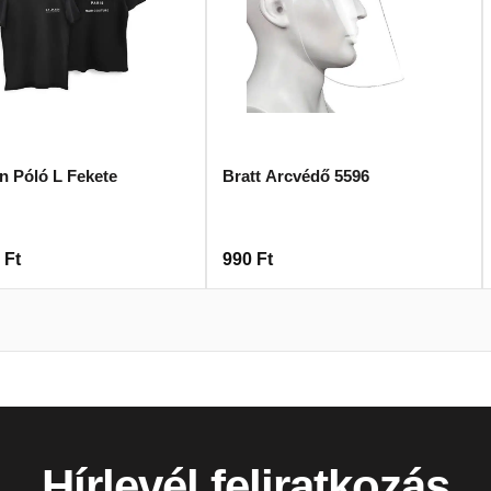
n Póló L Fekete
Bratt Arcvédő 5596
0
Ft
990
Ft
Hírlevél feliratkozás