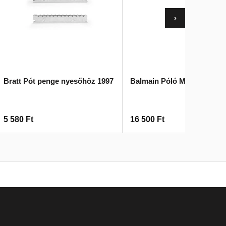
›
Bratt Pót penge nyesőhöz 1997
Balmain Póló M Fekete
5 580
Ft
16 500
Ft