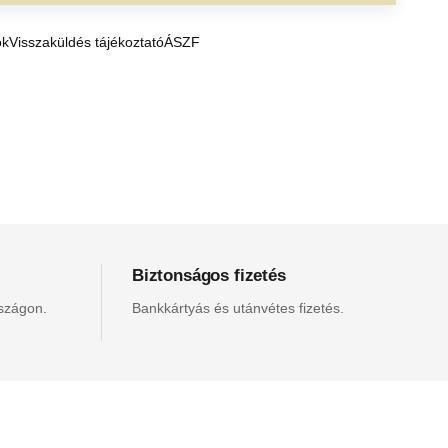
ók
Visszaküldés tájékoztató
ÁSZF
Biztonságos fizetés
rszágon.
Bankkártyás és utánvétes fizetés.