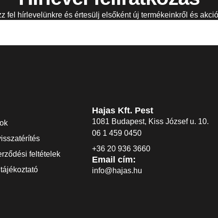
zz fel hírlevelünkre és értesülj elsőként új termékeinkről és akció
Hajas Kft. Pest
1081 Budapest, Kiss József u. 10.
dok
06 1 459 0450
visszatérítés
+36 20 936 3660
rződési feltételek
Email cím:
tájékoztató
info@hajas.hu