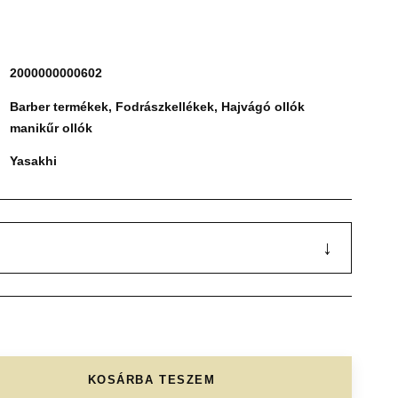
2000000000602
Barber termékek
,
Fodrászkellékek
,
Hajvágó ollók
manikűr ollók
Yasakhi
↓
KOSÁRBA TESZEM