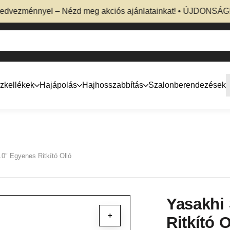
ezménnyel – Nézd meg akciós ajánlatainkat! • ÚJDONSÁG! Prof
zkellékek
Hajápolás
Hajhosszabbítás
Szalonberendezések
0″ Egyenes Ritkító Olló
Yasakhi
+
Ritkító O