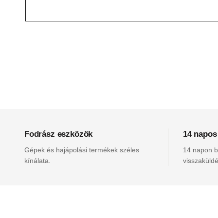
Fodrász eszközök
14 napos
Gépek és hajápolási termékek széles
14 napon be
kínálata.
visszaküldé