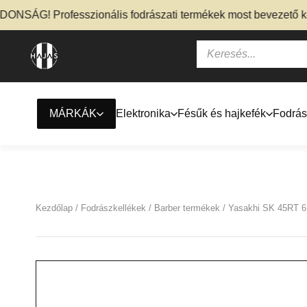
SÁG! Professzionális fodrászati termékek most bevezető kedv
MÁRKÁK
Elektronika
Fésűk és hajkefék
Fodrás
Kezdőlap
/
Fodrászkellékek
/
Barber termékek
/ Yasakhi SK 45RT 6.