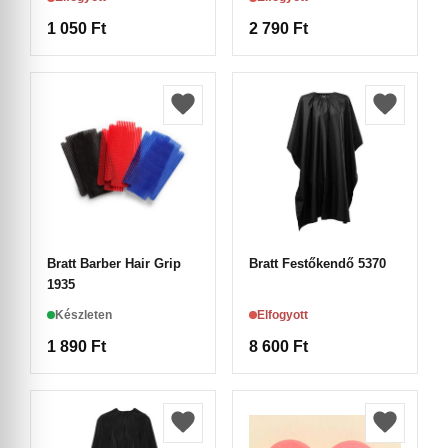
1 050
Ft
2 790
Ft
Bratt Barber Hair Grip
Bratt Festőkendő 5370
1935
Készleten
Elfogyott
1 890
Ft
8 600
Ft