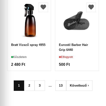
Bratt Vizező spray 4955
Eurostil Barber Hair
Grip 6440
Készleten
Elfogyott
2 480
Ft
500
Ft
1
2
3
…
13
Következő ›