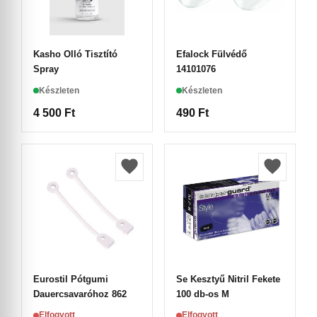
Kasho Olló Tisztító
Efalock Fülvédő
Spray
14101076
Készleten
Készleten
4 500
Ft
490
Ft
Eurostil Pótgumi
Se Kesztyű Nitril Fekete
Dauercsavaróhoz 862
100 db-os M
Elfogyott
Elfogyott