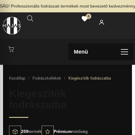
 Professzionális fodrászati termékek most bevezető kedvezménnyel –
0
Menü
Kezdőlap
/
Fodrászkellékek
/
Kiegészítők fodrászatba
Kiegészítők
fodrászatba
259
termék
Prémium
minőség