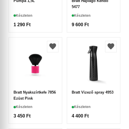
Pumpa 1,5L
Bratt Hajvágó Kendő
5477
Készleten
Készleten
1 290
Ft
9 600
Ft
Bratt Nyakszírtkefe 7856
Bratt Vizező spray 4953
Ezüst Pink
Készleten
Készleten
3 450
Ft
4 400
Ft