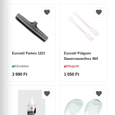
Eurostil Partvis 1223
Eurostil Pótgumi
Dauercsavaróhoz 864
Készleten
Elfogyott
3 990
Ft
1 050
Ft