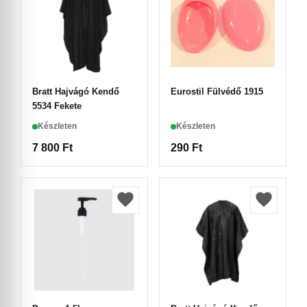
Bratt Hajvágó Kendő
Eurostil Fülvédő 1915
5534 Fekete
Készleten
Készleten
7 800
Ft
290
Ft