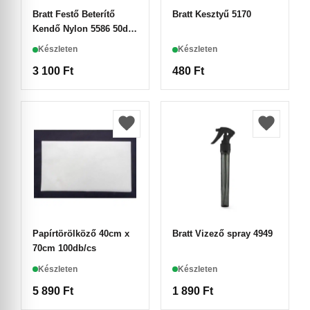
Bratt Festő Beterítő
Bratt Kesztyű 5170
Kendő Nylon 5586 50db-
os
Készleten
Készleten
3 100
Ft
480
Ft
Papírtörölköző 40cm x
Bratt Vizező spray 4949
70cm 100db/cs
Készleten
Készleten
5 890
Ft
1 890
Ft