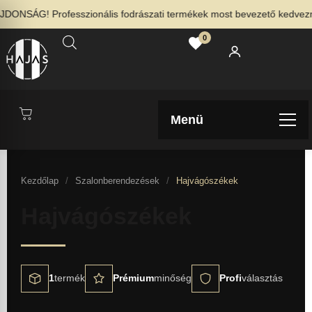
DONSÁG! Professzionális fodrászati termékek most bevezető kedvezmé
0
Menü
Kezdőlap
/
Szalonberendezések
/
Hajvágószékek
Hajvágószékek
1
termék
Prémium
minőség
Profi
választás